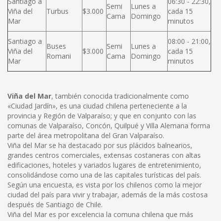
Santiago a
06:30 - 22:30,
Semi
Lunes a
Viña del
Turbus
$3.000
cada 15
Cama
Domingo
Mar
minutos
Santiago a
08:00 - 21:00,
Buses
Semi
Lunes a
Viña del
$3.000
cada 15
Romani
Cama
Domingo
Mar
minutos
Viña del Mar
, también conocida tradicionalmente como
«Ciudad Jardín», es una ciudad chilena perteneciente a la
provincia y Región de Valparaíso; y que en conjunto con las
comunas de Valparaíso, Concón, Quilpué y Villa Alemana forma
parte del área metropolitana del Gran Valparaíso.
Viña del Mar se ha destacado por sus plácidos balnearios,
grandes centros comerciales, extensas costaneras con altas
edificaciones, hoteles y variados lugares de entretenimiento,
consolidándose como una de las capitales turísticas del país.
Según una encuesta, es vista por los chilenos como la mejor
ciudad del país para vivir y trabajar, además de la más costosa
después de Santiago de Chile.
Viña del Mar es por excelencia la comuna chilena que más