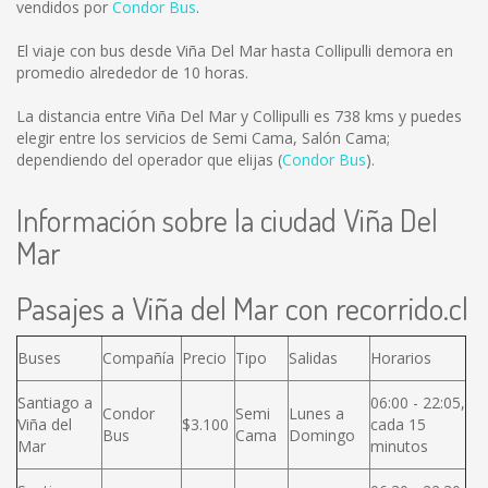
vendidos por
Condor Bus
.
El viaje con bus desde Viña Del Mar hasta Collipulli demora en
promedio alrededor de 10 horas.
La distancia entre Viña Del Mar y Collipulli es
738 kms
y puedes
elegir entre los servicios de Semi Cama, Salón Cama;
dependiendo del operador que elijas (
Condor Bus
).
Información sobre la ciudad Viña Del
Mar
Pasajes a Viña del Mar con recorrido.cl
Buses
Compañía
Precio
Tipo
Salidas
Horarios
Santiago a
06:00 - 22:05,
Condor
Semi
Lunes a
Viña del
$3.100
cada 15
Bus
Cama
Domingo
Mar
minutos