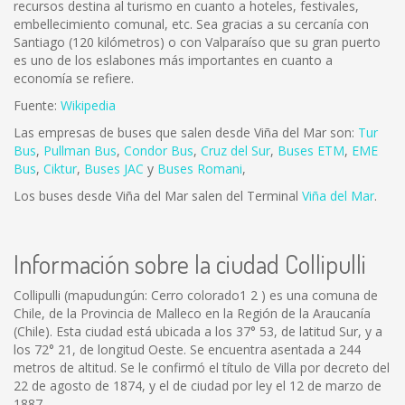
recursos destina al turismo en cuanto a hoteles, festivales,
embellecimiento comunal, etc. Sea gracias a su cercanía con
Santiago (120 kilómetros) o con Valparaíso que su gran puerto
es uno de los eslabones más importantes en cuanto a
economía se refiere.
Fuente:
Wikipedia
Las empresas de buses que salen desde Viña del Mar son:
Tur
Bus
,
Pullman Bus
,
Condor Bus
,
Cruz del Sur
,
Buses ETM
,
EME
Bus
,
Ciktur
,
Buses JAC
y
Buses Romani
,
Los buses desde Viña del Mar salen del Terminal
Viña del Mar
.
Información sobre la ciudad Collipulli
Collipulli (mapudungún: Cerro colorado1 2 ) es una comuna de
Chile, de la Provincia de Malleco en la Región de la Araucanía
(Chile). Esta ciudad está ubicada a los 37° 53, de latitud Sur, y a
los 72° 21, de longitud Oeste. Se encuentra asentada a 244
metros de altitud. Se le confirmó el título de Villa por decreto del
22 de agosto de 1874, y el de ciudad por ley el 12 de marzo de
1887.