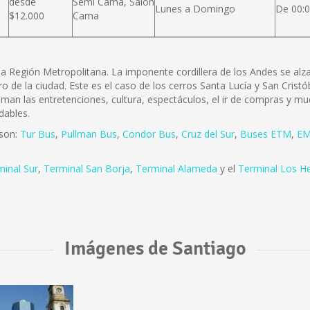
desde
Semi Cama, Salón
Lunes a Domingo
De 00:0
$12.000
Cama
e la Región Metropolitana. La imponente cordillera de los Andes se a
ro de la ciudad. Este es el caso de los cerros Santa Lucía y San Cris
 aman las entretenciones, cultura, espectáculos, el ir de compras y mu
dables.
 son:
Tur Bus
,
Pullman Bus
,
Condor Bus
,
Cruz del Sur
,
Buses ETM
,
EM
minal Sur
,
Terminal San Borja
,
Terminal Alameda
y el
Terminal Los H
Imágenes de Santiago