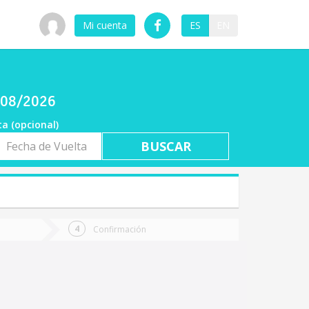
Mi cuenta
ES
EN
8/08/2026
ta (opcional)
a
ta
Confirmación