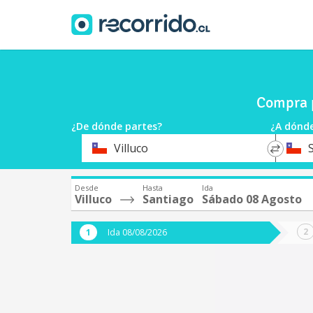
Compra p
¿De dónde partes?
¿A dónde
*
*
Villuco
Origen
Destin
Desde
Hasta
Ida
Villuco
Santiago
Sábado 08 Agosto
Ida 08/08/2026