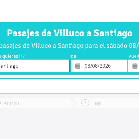
Pasajes de Villuco a Santiago
asajes de Villuco a Santiago para el sábado 0
 quieres ir?
Ida
Vuel
*
Fech
Santiago
o
Fecha
de
de
Vuel
Ida
Asientos
Pago