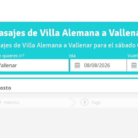
asajes de Villa Alemana a Vallen
jes de Villa Alemana a Vallenar para el sábad
 quieres ir?
Ida
Vuel
*
Fech
Vallenar
o
Fecha
de
de
Vuel
Ida
gosto
Asientos
Pago