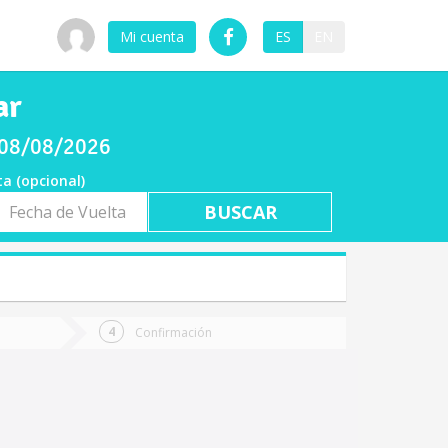
Mi cuenta
ES
EN
ar
o 08/08/2026
ta (opcional)
a
ta
Confirmación