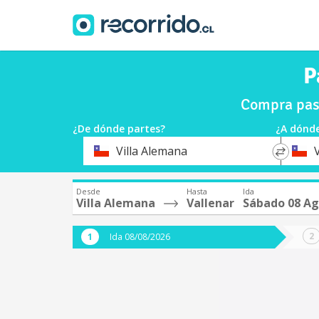
P
Compra pasa
¿De dónde partes?
¿A dónde
*
*
Villa Alemana
Origen
Destin
Desde
Hasta
Ida
Villa Alemana
Vallenar
Sábado 08 A
Ida 08/08/2026