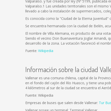
Valparaíso. y fue creada por ley (Nº 5199, publicada e
Valparaíso.1 Las unidades territoriales son el mismo
llevado a cabo la instalación de supermercados, coleg
Es conocida como la "Ciudad de la Eterna Juventud" 
Se encuentra hermanada con la ciudad de Belén, acue
El nombre de Villa Alemana, es producto de una votac
Siendo el vecino Don Buenaventura Joglar Amandi, qui
desarrollo de la zona. La votación favoreció el nombre
Fuente:
Wikipedia
Información sobre la ciudad Vall
Vallenar es una comuna chilena, capital de la Provin
en el fondo del cajón del Río Huasco, y tiene una pobl
4 kilómetros al sur de la ciudad se encuentra el Aeró
Fuente: Wikipedia
Empresas de buses que salen desde Vallenar:
Tur Bu
Vallenar posee un terminal: Terminal Vallenar