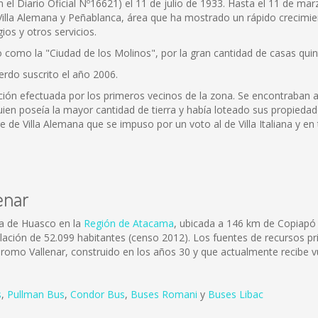
n el Diario Oficial Nº16621) el 11 de julio de 1933. Hasta el 11 de ma
 Villa Alemana y Peñablanca, área que ha mostrado un rápido crecimien
ios y otros servicios.
o como la "Ciudad de los Molinos", por la gran cantidad de casas qui
rdo suscrito el año 2006.
ión efectuada por los primeros vecinos de la zona. Se encontraban a
en poseía la mayor cantidad de tierra y había loteado sus propiedade
 de Villa Alemana que se impuso por un voto al de Villa Italiana y en t
enar
cia de Huasco en la
Región de Atacama
, ubicada a 146 km de Copiapó 
ación de 52.099 habitantes (censo 2012). Los fuentes de recursos princ
dromo Vallenar, construido en los años 30 y que actualmente recibe vu
s
,
Pullman Bus
,
Condor Bus
,
Buses Romani
y
Buses Libac