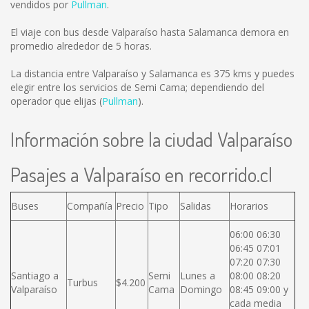
vendidos por
Pullman
.
El viaje con bus desde Valparaíso hasta Salamanca demora en
promedio alrededor de 5 horas.
La distancia entre Valparaíso y Salamanca es
375 kms
y puedes
elegir entre los servicios de Semi Cama; dependiendo del
operador que elijas (
Pullman
).
Información sobre la ciudad Valparaíso
Pasajes a Valparaíso en recorrido.cl
Buses
Compañía
Precio
Tipo
Salidas
Horarios
06:00 06:30
06:45 07:01
07:20 07:30
Santiago a
Semi
Lunes a
08:00 08:20
Turbus
$4.200
Valparaíso
Cama
Domingo
08:45 09:00 y
cada media