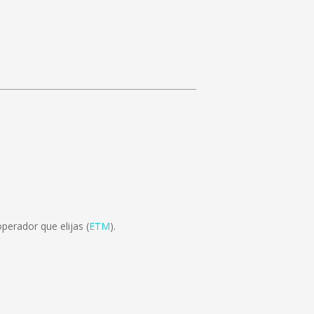
perador que elijas (
ETM
).