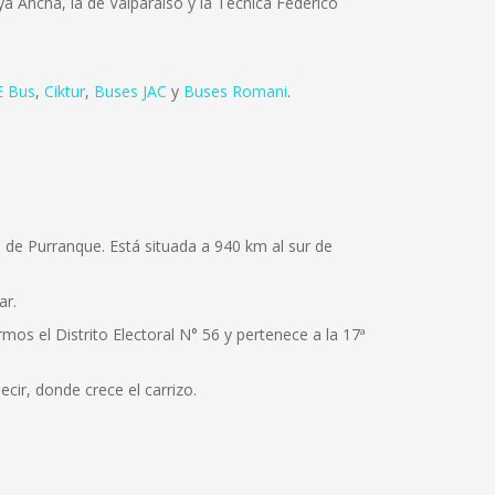
ya Ancha, la de Valparaíso y la Técnica Federico
 Bus
,
Ciktur
,
Buses JAC
y
Buses Romani
.
 de Purranque. Está situada a 940 km al sur de
ar.
os el Distrito Electoral N° 56 y pertenece a la 17ª
ecir, donde crece el carrizo.