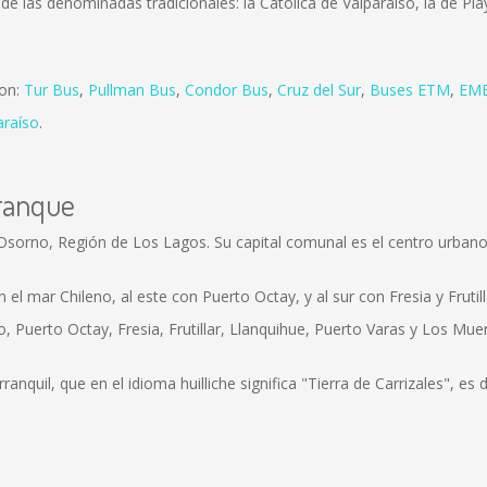
de las denominadas tradicionales: la Católica de Valparaíso, la de Pla
son:
Tur Bus
,
Pullman Bus
,
Condor Bus
,
Cruz del Sur
,
Buses ETM
,
EME
araíso
.
rranque
Osorno, Región de Los Lagos. Su capital comunal es el centro urbano
el mar Chileno, al este con Puerto Octay, y al sur con Fresia y Frutill
Puerto Octay, Fresia, Frutillar, Llanquihue, Puerto Varas y Los Muerm
nquil, que en el idioma huilliche significa "Tierra de Carrizales", es d