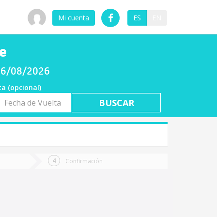
Mi cuenta
ES
EN
e
 06/08/2026
ta (opcional)
a
ta
Confirmación