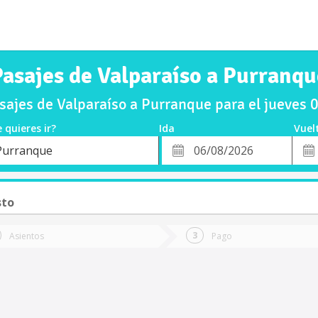
Pasajes de Valparaíso a Purranqu
ajes de Valparaíso a Purranque para el jueves
 quieres ir?
Ida
Vuel
*
Fech
Purranque
o
Fecha
de
de
Vuel
Ida
sto
Asientos
Pago