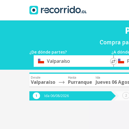
Compra pas
¿De dónde partes?
¿A dónde
*
*
Valparaíso
Origen
Destin
Desde
Hasta
Ida
Valparaíso
Purranque
Jueves 06 Ago
Ida 06/08/2026