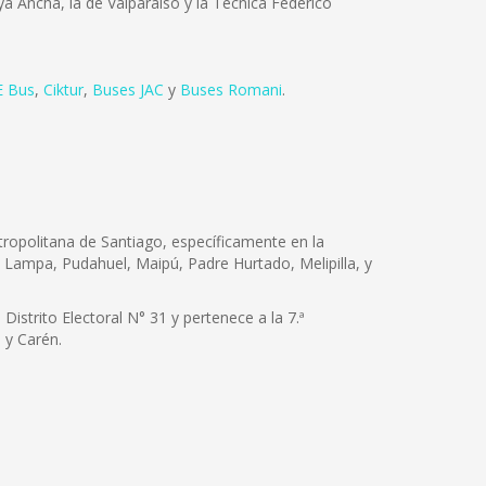
ya Ancha, la de Valparaíso y la Técnica Federico
 Bus
,
Ciktur
,
Buses JAC
y
Buses Romani
.
tropolitana de Santiago, específicamente en la
, Lampa, Pudahuel, Maipú, Padre Hurtado, Melipilla, y
Distrito Electoral N° 31 y pertenece a la 7.ª
 y Carén.