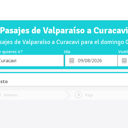
Pasajes de Valparaíso a Curacav
ajes de Valparaíso a Curacavi para el domingo
 quieres ir?
Ida
Vuel
*
Fech
Curacavi
o
Fecha
de
de
Vuel
Ida
sto
Asientos
Pago