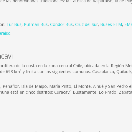
de las denominadas tradicionales: la Católica de Valparaíso, la de Pla
son:
Tur Bus
,
Pullman Bus
,
Condor Bus
,
Cruz del Sur
,
Buses ETM
,
EME
araíso
.
acavi
dillera de la costa en la zona central Chile, ubicada en la Región Me
a de 693 km² y limita con las siguientes comunas: Casablanca, Quilpué
 Peñaflor, Isla de Maipo, María Pinto, El Monte, Alhué y San Pedro el 
omuna está en cinco distritos: Curacaví, Bustamante, Lo Prado, Zapata