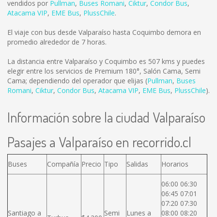
vendidos por
Pullman
,
Buses Romani
,
Ciktur
,
Condor Bus
,
Atacama VIP
,
EME Bus
,
PlussChile
.
El viaje con bus desde Valparaíso hasta Coquimbo demora en
promedio alrededor de 7 horas.
La distancia entre Valparaíso y Coquimbo es
507 kms
y puedes
elegir entre los servicios de Premium 180°, Salón Cama, Semi
Cama; dependiendo del operador que elijas (
Pullman
,
Buses
Romani
,
Ciktur
,
Condor Bus
,
Atacama VIP
,
EME Bus
,
PlussChile
).
Información sobre la ciudad Valparaíso
Pasajes a Valparaíso en recorrido.cl
Buses
Compañía
Precio
Tipo
Salidas
Horarios
06:00 06:30
06:45 07:01
07:20 07:30
Santiago a
Semi
Lunes a
08:00 08:20