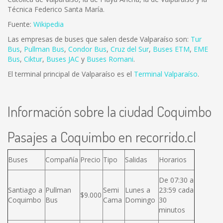
Técnica Federico Santa María.
Fuente:
Wikipedia
Las empresas de buses que salen desde Valparaíso son:
Tur
Bus
,
Pullman Bus
,
Condor Bus
,
Cruz del Sur
,
Buses ETM
,
EME
Bus
,
Ciktur
,
Buses JAC
y
Buses Romani
.
El terminal principal de Valparaíso es el
Terminal Valparaíso
.
Información sobre la ciudad Coquimbo
Pasajes a Coquimbo en recorrido.cl
Buses
Compañía
Precio
Tipo
Salidas
Horarios
De 07:30 a
Santiago a
Pullman
Semi
Lunes a
23:59 cada
$9.000
Coquimbo
Bus
Cama
Domingo
30
minutos