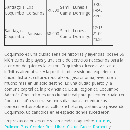
07:00
Santiago a
Los
Semi
Lunes a
$9.000
14:45
Coquimbo
Corsarios
Cama
Domingo
20:00
12:15
Santiago a
Semi
Lunes a
Paravias
$8.000
21:00
Coquimbo
Cama
Domingo
23:30
Coquimbo es una ciudad llena de historias y leyendas, posee 56
kilómetros de playas y una serie de servicios necesarios para la
atención de quienes la visitan. Coquimbo ofrece al visitante
infinitas alternativas y la posibilidad de vivir una experiencia
única: Historia, cultura, naturaleza, gastronomía, aventura y
mucho más en un solo destino. Es una ciudad-puerto y la
comuna capital de la provincia de Elqui, Región de Coquimbo.
Además Coquimbo es una ciudad ideal para pasear en cualquier
época del año y tomarse unos días para aumentar sus
conocimientos sobre su cultura e historia, visitando o paseando
Coquimbo, ubicándolos en el espacio donde sucedieron.
Empresas de buses que salen desde Coquimbo:
Tur Bus
,
Pullman Bus
,
Condor Bus
,
L
ibac
,
Ciktur
,
Buses Romani
y