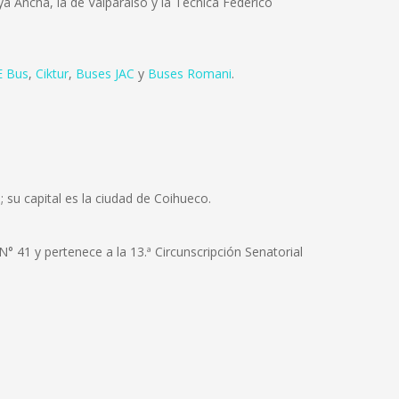
ya Ancha, la de Valparaíso y la Técnica Federico
 Bus
,
Ciktur
,
Buses JAC
y
Buses Romani
.
su capital es la ciudad de Coihueco.
N° 41 y pertenece a la 13.ª Circunscripción Senatorial