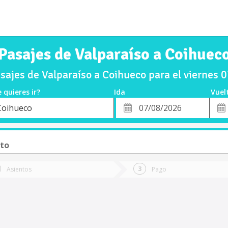
Pasajes de Valparaíso a Coihuec
ajes de Valparaíso a Coihueco para el viernes
 quieres ir?
Ida
Vuel
*
Fech
Coihueco
o
Fecha
de
de
Vuel
Ida
sto
Asientos
Pago