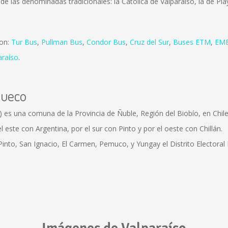
de las denominadas tradicionales: la Católica de Valparaíso, la de Pla
son:
Tur Bus
,
Pullman Bus
,
Condor Bus
,
Cruz del Sur
,
Buses ETM
,
EME
araíso
.
hueco
 una comuna de la Provincia de Ñuble, Región del Biobío, en Chile; 
l este con Argentina, por el sur con Pinto y por el oeste con Chillán.
 Pinto, San Ignacio, El Carmen, Pemuco, y Yungay el Distrito Electoral 