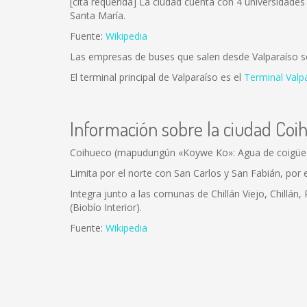
[cita requerida] La ciudad cuenta con 4 universidades 
Santa María.
Fuente:
Wikipedia
Las empresas de buses que salen desde Valparaíso 
El terminal principal de Valparaíso es el
Terminal Valp
Información sobre la ciudad Coi
Coihueco (mapudungún «Koywe Ko»: Agua de coigüe) es
Limita por el norte con San Carlos y San Fabián, por e
Integra junto a las comunas de Chillán Viejo, Chillán,
(Biobío Interior).
Fuente:
Wikipedia