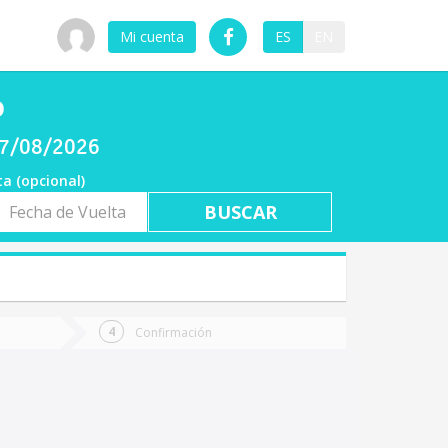
Mi cuenta
ES
EN
o
 07/08/2026
ta (opcional)
a
ta
Confirmación