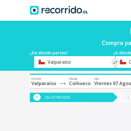
Compra pas
¿De dónde partes?
¿A dónde
*
*
Valparaíso
Origen
Destin
Desde
Hasta
Ida
Valparaíso
Coihueco
Viernes 07 Ago
Ida 07/08/2026