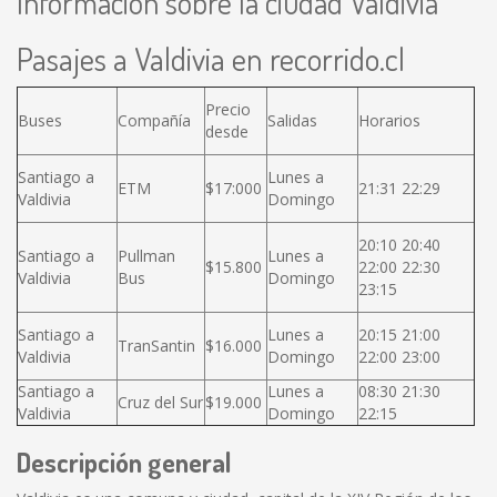
Información sobre la ciudad Valdivia
Pasajes a Valdivia en recorrido.cl
Precio
Buses
Compañía
Salidas
Horarios
desde
Santiago a
Lunes a
ETM
$17:000
21:31 22:29
Valdivia
Domingo
20:10 20:40
Santiago a
Pullman
Lunes a
$15.800
22:00 22:30
Valdivia
Bus
Domingo
23:15
Santiago a
Lunes a
20:15 21:00
TranSantin
$16.000
Valdivia
Domingo
22:00 23:00
Santiago a
Lunes a
08:30 21:30
Cruz del Sur
$19.000
Valdivia
Domingo
22:15
Descripción general