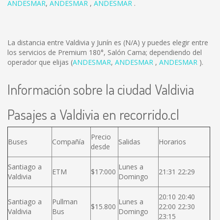
ANDESMAR
,
ANDESMAR
,
ANDESMAR
.
La distancia entre Valdivia y Junín es
(N/A)
y puedes elegir entre
los servicios de Premium 180°, Salón Cama; dependiendo del
operador que elijas (
ANDESMAR
,
ANDESMAR
,
ANDESMAR
).
Información sobre la ciudad Valdivia
Pasajes a Valdivia en recorrido.cl
Precio
Buses
Compañía
Salidas
Horarios
desde
Santiago a
Lunes a
ETM
$17:000
21:31 22:29
Valdivia
Domingo
20:10 20:40
Santiago a
Pullman
Lunes a
$15.800
22:00 22:30
Valdivia
Bus
Domingo
23:15