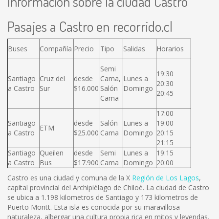
Información sobre la ciudad Castro
Pasajes a Castro en recorrido.cl
Buses
Compañía
Precio
Tipo
Salidas
Horarios
Semi
19:30
Santiago
Cruz del
desde
Cama,
Lunes a
20:30
a Castro
Sur
$16.000
Salón
Domingo
20:45
Cama
17:00
Santiago
desde
Salón
Lunes a
19:00
ETM
a Castro
$25.000
Cama
Domingo
20:15
21:15
Santiago
Queilen
desde
Semi
Lunes a
19:15
a Castro
Bus
$17.900
Cama
Domingo
20:00
Castro es una ciudad y comuna de la X
Región de Los Lagos
,
capital provincial del Archipiélago de Chiloé. La ciudad de Castro
se ubica a 1.198 kilometros de Santiago y 173 kilometros de
Puerto Montt. Esta isla es conocida por su maravillosa
naturaleza, albergar una cultura propia rica en mitos y leyendas,