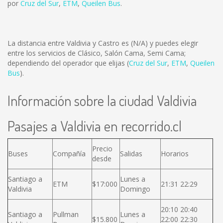
por
Cruz del Sur
,
ETM
,
Queilen Bus
.
La distancia entre Valdivia y Castro es
(N/A)
y puedes elegir
entre los servicios de Clásico, Salón Cama, Semi Cama;
dependiendo del operador que elijas (
Cruz del Sur
,
ETM
,
Queilen
Bus
).
Información sobre la ciudad Valdivia
Pasajes a Valdivia en recorrido.cl
Precio
Buses
Compañía
Salidas
Horarios
desde
Santiago a
Lunes a
ETM
$17:000
21:31 22:29
Valdivia
Domingo
20:10 20:40
Santiago a
Pullman
Lunes a
$15.800
22:00 22:30