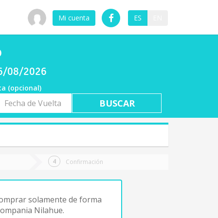
Mi cuenta
ES
EN
o
06/08/2026
ta (opcional)
a
ta
Confirmación
comprar solamente de forma
 compania Nilahue.