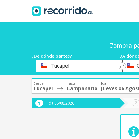
Compra pa
¿De dónde partes?
¿A dónde
*
*
Tucapel
Origen
Destin
Desde
Hasta
Ida
Tucapel
Campanario
Jueves 06 Agos
Ida 06/08/2026