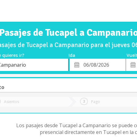
Pasajes de Tucapel a Campanari
sajes de Tucapel a Campanario para el jueves 
 quieres ir?
Ida
Vuel
*
Fech
Campanario
o
Fecha
de
de
Vuel
Ida
to
Asientos
Pago
Los pasajes desde Tucapel a Campanario se puede 
presencial directamente en Tucapel en la