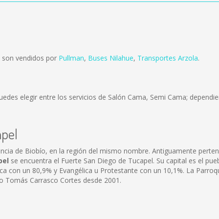
 son vendidos por
Pullman
,
Buses Nilahue
,
Transportes Arzola
.
uedes elegir entre los servicios de Salón Cama, Semi Cama; dependien
apel
ncia de Biobío, en la región del mismo nombre. Antiguamente pertenec
pel
se encuentra el Fuerte San Diego de Tucapel. Su capital es el pue
lica con un 80,9% y Evangélica u Protestante con un 10,1%. La Parroq
ero Tomás Carrasco Cortes desde 2001.