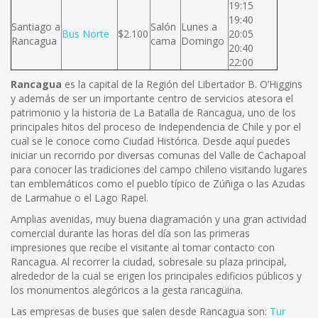
19:15
19:40
Santiago a
Salón
Lunes a
Bus Norte
$2.100
20:05
Rancagua
cama
Domingo
20:40
22:00
Rancagua
es la capital de la Región del Libertador B. O’Higgins
y además de ser un importante centro de servicios atesora el
patrimonio y la historia de La Batalla de Rancagua, uno de los
principales hitos del proceso de Independencia de Chile y por el
cual se le conoce como Ciudad Histórica. Desde aquí puedes
iniciar un recorrido por diversas comunas del Valle de Cachapoal
para conocer las tradiciones del campo chileno visitando lugares
tan emblemáticos como el pueblo típico de Zúñiga o las Azudas
de Larmahue o el Lago Rapel.
Amplias avenidas, muy buena diagramación y una gran actividad
comercial durante las horas del día son las primeras
impresiones que recibe el visitante al tomar contacto con
Rancagua. Al recorrer la ciudad, sobresale su plaza principal,
alrededor de la cual se erigen los principales edificios públicos y
los monumentos alegóricos a la gesta rancagüina.
Las empresas de buses que salen desde Rancagua son:
Tur