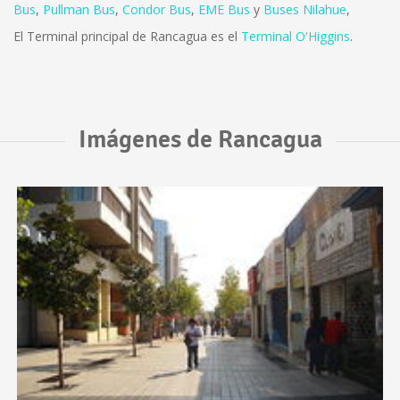
Bus
,
Pullman Bus
,
Condor Bus
,
EME Bus
y
Buses Nilahue
,
El Terminal principal de Rancagua es el
Terminal O'Higgins
.
Imágenes de Rancagua