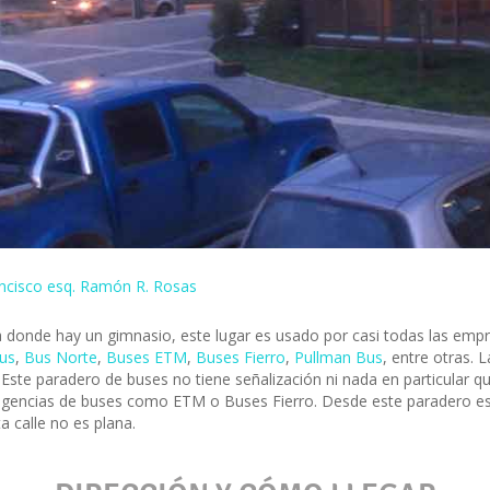
ncisco esq. Ramón R. Rosas
 donde hay un gimnasio, este lugar es usado por casi todas las empre
us
,
Bus Norte
,
Buses ETM
,
Buses Fierro
,
Pullman Bus
, entre otras.
Este paradero de buses no tiene señalización ni nada en particular qu
 agencias de buses como ETM o Buses Fierro. Desde este paradero es
a calle no es plana.