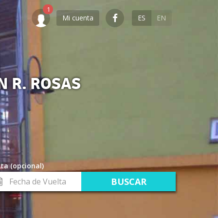
Mi cuenta
ES
EN
 R. ROSAS
ta (opcional)
cha
lta