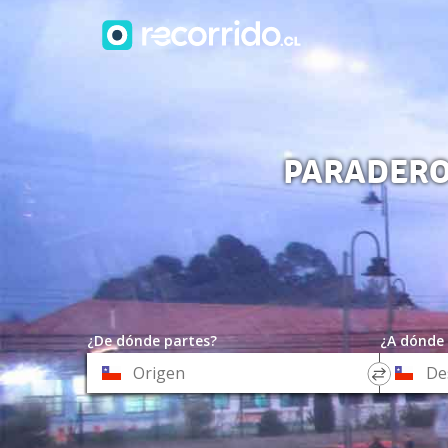
PARADERO
¿De dónde partes?
¿A dónde 
*
*
Origen
Destino