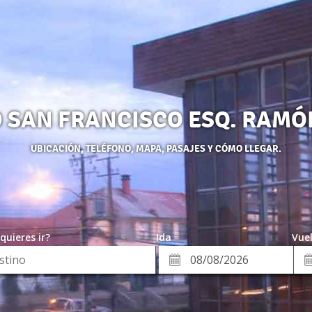
 SAN FRANCISCO ESQ. RAMÓN
UBICACIÓN, TELÉFONO, MAPA, PASAJES Y CÓMO LLEGAR.
quieres ir?
Ida
Vuel
*
Fe
Fecha
de
de
Vue
Ida