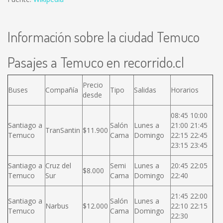
Información sobre la ciudad Temuco
Pasajes a Temuco en recorrido.cl
Precio
Buses
Compañía
Tipo
Salidas
Horarios
desde
08:45 10:00
Santiago a
Salón
Lunes a
21:00 21:45
TranSantin
$11.900
Temuco
Cama
Domingo
22:15 22:45
23:15 23:45
Santiago a
Cruz del
Semi
Lunes a
20:45 22:05
$8.000
Temuco
Sur
Cama
Domingo
22:40
21:45 22:00
Santiago a
Salón
Lunes a
Narbus
$12.000
22:10 22:15
Temuco
Cama
Domingo
22:30