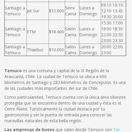
09:10 10:10
Santiago a
Semi
Lunes a
Jet Sur
$15.000
12:10 13:45
Temuco
Cama
Domingo
19:30 20:00
15:30 17:00
Santiago a
Salón
Lunes a
18:00 18:30
ETM
$18.400
Temuco
Cama
Domingo
22:00 22:30
23:00 23:30
Santiago a
Salón
Lunes a
20:00 22:00
Thaebus
$10.000
Temuco
Cama
Domingo
23:00
Temuco
es una comuna y capital de la IX Región de la
Araucanía, Chile. La ciudad de Temuco se ubica a 690
kilometros de Santiago y 282 kilometros de Concepción. Es una
de las ciudades más importantes del sur de Chile.
Como particularidad, Temuco cuenta con la única área silvestre
protegida que se encuentra dentro de una ciudad y ésta es el
Cerro Ñielol. Turísticamente la ciudad destaca por su
gastronomía y ser la puerta de entrada para conocer las
maravillas naturales de esta bella región.
Las empresas de buses
que salen desde Temuco son
Tur