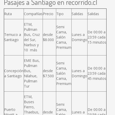
Pasajes a Santiago en recorrido.cl
Ruta
Compañías
Precio
Tipo
Salidas
Salidas
ETM,
Semi
Pullman
Cama,
De 00:00 a
Temuco a
Bus, Cruz
desde
Lunes a
Salón
23:59 cada
Santiago
del Sur,
$8.000
Domingo
Cama,
15 minutos
Narbus y
Premium
10 más
EME Bus,
Semi
Pullman
Cama,
De 00:00 a
Concepción
Bus,
desde
Lunes a
Salón
23:59 cada
a Santiago
Nilahue,
$7.500
Domingo
Cama,
45 minutos
Pullman
Premium
Tur
ETM,
Buses
Semi
Fierro,
Puerto
Cama,
De 00:00 a
Thaebus,
desde
Lunes a
Montt a
Salón
23:59 cada