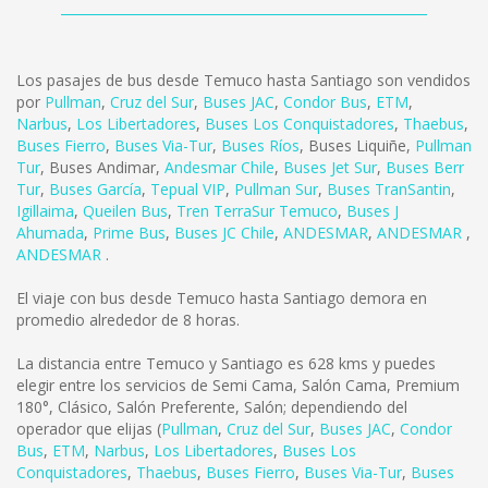
Los pasajes de bus desde Temuco hasta Santiago son vendidos
por
Pullman
,
Cruz del Sur
,
Buses JAC
,
Condor Bus
,
ETM
,
Narbus
,
Los Libertadores
,
Buses Los Conquistadores
,
Thaebus
,
Buses Fierro
,
Buses Via-Tur
,
Buses Ríos
,
Buses Liquiñe
,
Pullman
Tur
,
Buses Andimar
,
Andesmar Chile
,
Buses Jet Sur
,
Buses Berr
Tur
,
Buses García
,
Tepual VIP
,
Pullman Sur
,
Buses TranSantin
,
Igillaima
,
Queilen Bus
,
Tren TerraSur Temuco
,
Buses J
Ahumada
,
Prime Bus
,
Buses JC Chile
,
ANDESMAR
,
ANDESMAR
,
ANDESMAR
.
El viaje con bus desde Temuco hasta Santiago demora en
promedio alrededor de 8 horas.
La distancia entre Temuco y Santiago es
628 kms
y puedes
elegir entre los servicios de Semi Cama, Salón Cama, Premium
180°, Clásico, Salón Preferente, Salón; dependiendo del
operador que elijas (
Pullman
,
Cruz del Sur
,
Buses JAC
,
Condor
Bus
,
ETM
,
Narbus
,
Los Libertadores
,
Buses Los
Conquistadores
,
Thaebus
,
Buses Fierro
,
Buses Via-Tur
,
Buses