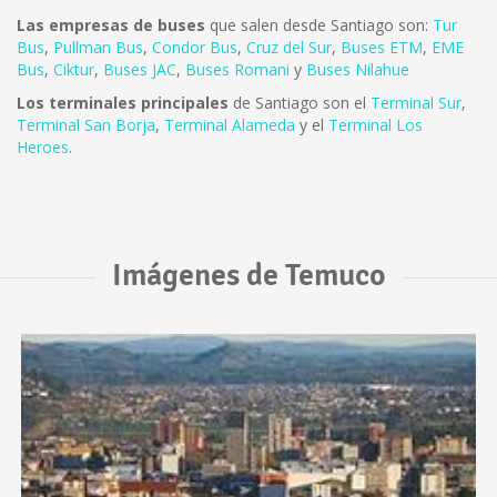
Las empresas de buses
que salen desde Santiago son:
Tur
Bus
,
Pullman Bus
,
Condor Bus
,
Cruz del Sur
,
Buses ETM
,
EME
Bus
,
Ciktur
,
Buses JAC
,
Buses Romani
y
Buses Nilahue
Los terminales principales
de Santiago son el
Terminal Sur
,
Terminal San Borja
,
Terminal Alameda
y el
Terminal Los
Heroes
.
Imágenes de Temuco