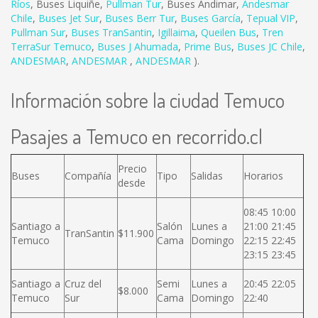
Ríos
,
Buses Liquiñe
,
Pullman Tur
,
Buses Andimar
,
Andesmar
Chile
,
Buses Jet Sur
,
Buses Berr Tur
,
Buses García
,
Tepual VIP
,
Pullman Sur
,
Buses TranSantin
,
Igillaima
,
Queilen Bus
,
Tren
TerraSur Temuco
,
Buses J Ahumada
,
Prime Bus
,
Buses JC Chile
,
ANDESMAR
,
ANDESMAR
,
ANDESMAR
).
Información sobre la ciudad Temuco
Pasajes a Temuco en recorrido.cl
Precio
Buses
Compañía
Tipo
Salidas
Horarios
desde
08:45 10:00
Santiago a
Salón
Lunes a
21:00 21:45
TranSantin
$11.900
Temuco
Cama
Domingo
22:15 22:45
23:15 23:45
Santiago a
Cruz del
Semi
Lunes a
20:45 22:05
$8.000
Temuco
Sur
Cama
Domingo
22:40