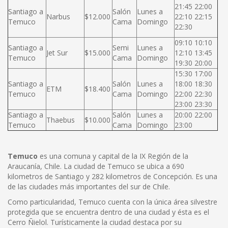
21:45 22:00
Santiago a
Salón
Lunes a
Narbus
$12.000
22:10 22:15
Temuco
Cama
Domingo
22:30
09:10 10:10
Santiago a
Semi
Lunes a
Jet Sur
$15.000
12:10 13:45
Temuco
Cama
Domingo
19:30 20:00
15:30 17:00
Santiago a
Salón
Lunes a
18:00 18:30
ETM
$18.400
Temuco
Cama
Domingo
22:00 22:30
23:00 23:30
Santiago a
Salón
Lunes a
20:00 22:00
Thaebus
$10.000
Temuco
Cama
Domingo
23:00
Temuco
es una comuna y capital de la IX Región de la
Araucanía, Chile. La ciudad de Temuco se ubica a 690
kilometros de Santiago y 282 kilometros de Concepción. Es una
de las ciudades más importantes del sur de Chile.
Como particularidad, Temuco cuenta con la única área silvestre
protegida que se encuentra dentro de una ciudad y ésta es el
Cerro Ñielol. Turísticamente la ciudad destaca por su