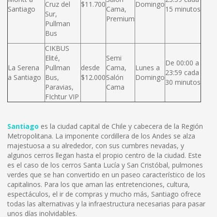
Cruz del
$11.700
Domingo
Santiago
Cama,
15 minutos
Sur,
Premium
Pullman
Bus
CIKBUS
Elité,
Semi
De 00:00 a
La Serena
Pullman
desde
Cama,
Lunes a
23:59 cada
a Santiago
Bus,
$12.000
Salón
Domingo
30 minutos
Paravias,
Cama
FIchtur VIP
Santiago
es la ciudad capital de Chile y cabecera de la Región
Metropolitana. La imponente cordillera de los Andes se alza
majestuosa a su alrededor, con sus cumbres nevadas, y
algunos cerros llegan hasta el propio centro de la ciudad. Este
es el caso de los cerros Santa Lucía y San Cristóbal, pulmones
verdes que se han convertido en un paseo característico de los
capitalinos. Para los que aman las entretenciones, cultura,
espectáculos, el ir de compras y mucho más, Santiago ofrece
todas las alternativas y la infraestructura necesarias para pasar
unos días inolvidables.