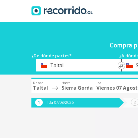
Compra pa
¿De dónde partes?
¿A dónde
*
*
Taltal
Origen
Destin
Desde
Hasta
Ida
Taltal
Sierra Gorda
Viernes 07 Agos
Ida 07/08/2026