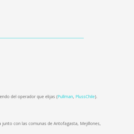
ndo del operador que elijas (
Pullman
,
PlussChile
).
ra junto con las comunas de Antofagasta, Mejillones,