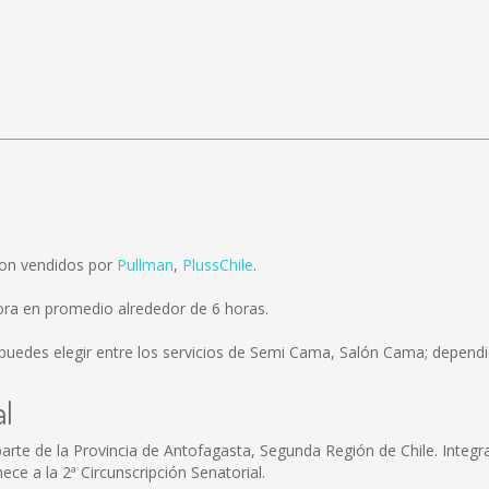
son vendidos por
Pullman
,
PlussChile
.
ora en promedio alrededor de 6 horas.
puedes elegir entre los servicios de Semi Cama, Salón Cama; dependie
al
 parte de la Provincia de Antofagasta, Segunda Región de Chile. Integ
nece a la 2ª Circunscripción Senatorial.