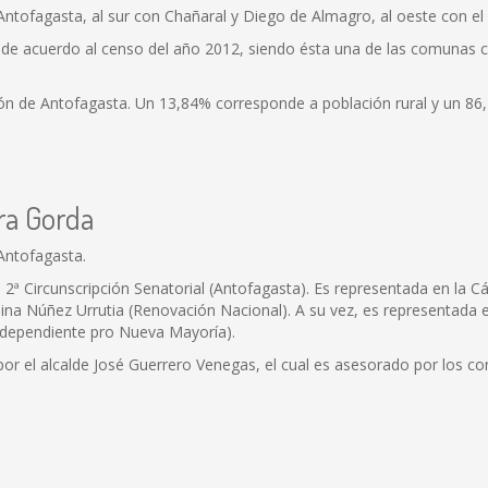
ntofagasta, al sur con Chañaral y Diego de Almagro, al oeste con el
de acuerdo al censo del año 2012, siendo ésta una de las comunas c
gión de Antofagasta. Un 13,84% corresponde a población rural y un 86
ra Gorda
Antofagasta.
a la 2ª Circunscripción Senatorial (Antofagasta). Es representada en l
na Núñez Urrutia (Renovación Nacional). A su vez, es representada en
ndependiente pro Nueva Mayoría).
 por el alcalde José Guerrero Venegas, el cual es asesorado por los co