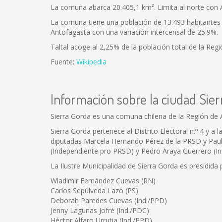
La comuna abarca 20.405,1 km². Limita al norte con A
La comuna tiene una población de 13.493 habitantes 
Antofagasta con una variación intercensal de 25.9%.
Taltal acoge al 2,25% de la población total de la Re
Fuente:
Wikipedia
Información sobre la ciudad Sier
Sierra Gorda es una comuna chilena de la Región de 
Sierra Gorda pertenece al Distrito Electoral n.º 4 y 
diputadas Marcela Hernando Pérez de la PRSD y Pauli
(Independiente pro PRSD) y Pedro Araya Guerrero (I
La Ilustre Municipalidad de Sierra Gorda es presidida
Wladimir Fernández Cuevas (RN)
Carlos Sepúlveda Lazo (PS)
Deborah Paredes Cuevas (Ind./PPD)
Jenny Lagunas Jofré (Ind./PDC)
Héctor Alfaro Urrutia (Ind./PPD)