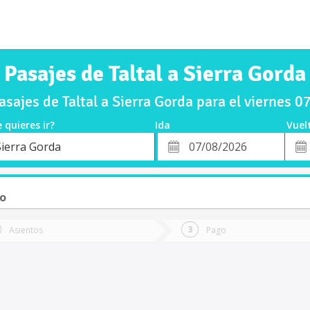
Pasajes de Taltal a Sierra Gorda
sajes de Taltal a Sierra Gorda para el viernes 
 quieres ir?
Ida
Vuel
*
Fech
Sierra Gorda
o
Fecha
de
de
Vuel
Ida
to
Asientos
Pago