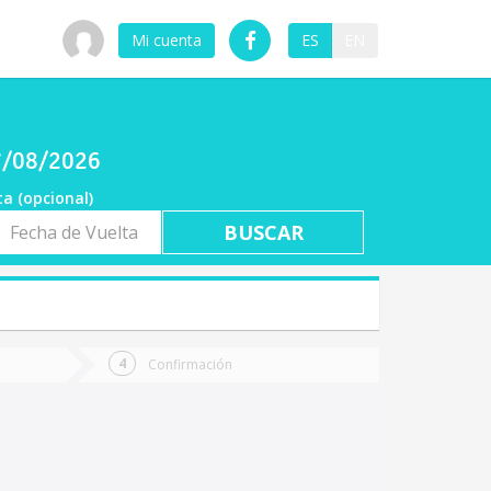
Mi cuenta
ES
EN
07/08/2026
ta (opcional)
a
ta
Confirmación