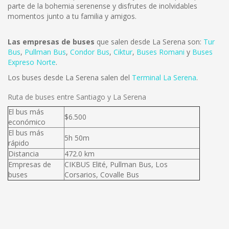
parte de la bohemia serenense y disfrutes de inolvidables
momentos junto a tu familia y amigos.
Las empresas de buses
que salen desde La Serena son:
Tur
Bus
,
Pullman Bus
,
Condor Bus
,
Ciktur
,
Buses Romani
y
Buses
Expreso Norte
.
Los buses desde La Serena salen del
Terminal La Serena
.
Ruta de buses entre Santiago y La Serena
El bus más
$6.500
económico
El bus más
5h 50m
rápido
Distancia
472.0 km
Empresas de
CIKBUS Elité, Pullman Bus, Los
buses
Corsarios, Covalle Bus