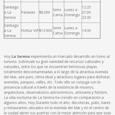
Santiago
12:25
Semi
Lunes a
a La
Paravias
$8.000
21:00
Cama
Domingo
Serena
23:30
Santiago
Semi
Lunes a
a La
Fichtur VIP
$13.900
14:30
Cama
Domingo
Serena
Hoy
La Serena
experimenta un marcado desarrollo en torno al
turismo. Sobresale su gran variedad de recursos culturales y
naturales, entre los que se encuentran hermosas playas
totalmente descontaminadas a lo largo de la atractiva Avenida
del Mar, aire puro, clima ideal y atractivos lugares para disfrutar;
avenidas, parques, valles, etc. Todo ello se conjuga con la
presencia cultural a través de la existencia de museos,
arquitectura, observatorios astronómicos, artesanía y folclore.
La vida nocturna de La Serena ha crecido en comparación a
algunos años. Hoy Durante todo el año, discotecas, pubs, bares
y restaurantes ubicados en la Avenida del Mar y en el centro de
la ciudad abren sus puertas con la mejor atención para que seas