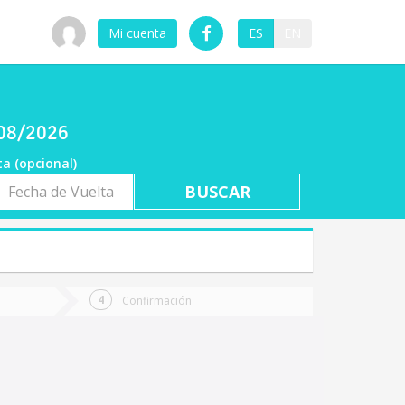
Mi cuenta
ES
EN
/08/2026
ta (opcional)
a
ta
Confirmación