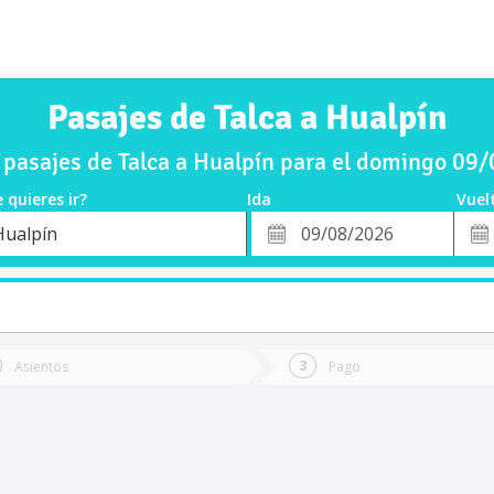
Pasajes de Talca a Hualpín
pasajes de Talca a Hualpín para el domingo 09
 quieres ir?
Ida
Vuel
*
Fech
Hualpín
o
Fecha
de
de
Vuel
Ida
Asientos
Pago