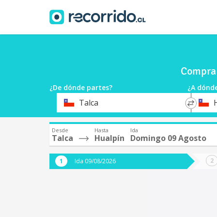
Compra 
¿De dónde partes?
¿A dónde
*
*
Talca
Origen
Destin
Desde
Hasta
Ida
Talca
Hualpín
Domingo 09 Agosto
Ida 09/08/2026