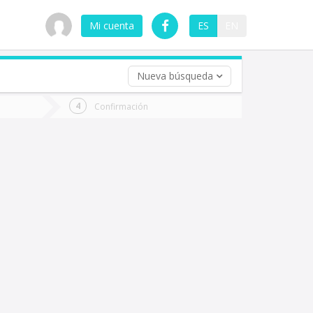
Mi cuenta
ES
EN
Nueva búsqueda
 (opcional)
Confirmación
ha
ta