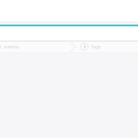
de quieres ir?
Ida
Vuelta
Asientos
Pago
*
Fec
hañaral
Fecha
de
de
Vuel
Ida