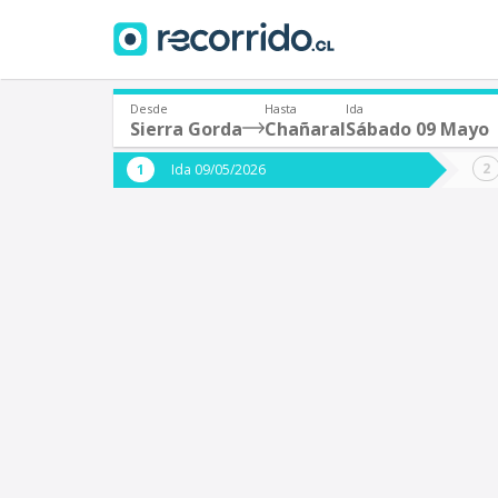
Desde
Hasta
Ida
Sierra Gorda
Chañaral
Sábado 09 Mayo
¿De dónde partes?
¿A dón
Ida 09/05/2026
*
*
Sierra Gorda
C
Origen
Destino