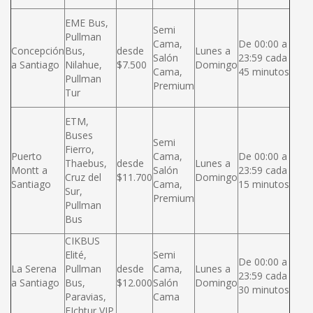
EME Bus,
Semi
Pullman
Cama,
De 00:00 a
Concepción
Bus,
desde
Lunes a
Salón
23:59 cada
a Santiago
Nilahue,
$7.500
Domingo
Cama,
45 minutos
Pullman
Premium
Tur
ETM,
Buses
Semi
Fierro,
Puerto
Cama,
De 00:00 a
Thaebus,
desde
Lunes a
Montt a
Salón
23:59 cada
Cruz del
$11.700
Domingo
Santiago
Cama,
15 minutos
Sur,
Premium
Pullman
Bus
CIKBUS
Elité,
Semi
De 00:00 a
La Serena
Pullman
desde
Cama,
Lunes a
23:59 cada
a Santiago
Bus,
$12.000
Salón
Domingo
30 minutos
Paravias,
Cama
FIchtur VIP