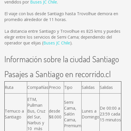
vendidos por
Buses JC Chile
.
El viaje con bus desde Santiago hasta Trovolhue demora en
promedio alrededor de 11 horas.
La distancia entre Santiago y Trovolhue es
825 kms
y puedes
elegir entre los servicios de Semi Cama; dependiendo del
operador que elijas (
Buses JC Chile
).
Información sobre la ciudad Santiago
Pasajes a Santiago en recorrido.cl
Ruta
Compañías
Precio
Tipo
Salidas
Salidas
ETM,
Semi
Pullman
Cama,
De 00:00 a
Temuco a
Bus, Cruz
desde
Lunes a
Salón
23:59 cada
Santiago
del Sur,
$8.000
Domingo
Cama,
15 minutos
Narbus y
Premium
10 más