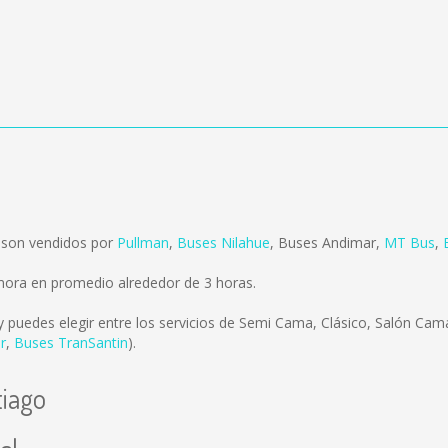
 son vendidos por
Pullman
,
Buses Nilahue
,
Buses Andimar
,
MT Bus
,
mora en promedio alrededor de 3 horas.
 puedes elegir entre los servicios de Semi Cama, Clásico, Salón Cama
r
,
Buses TranSantin
).
tiago