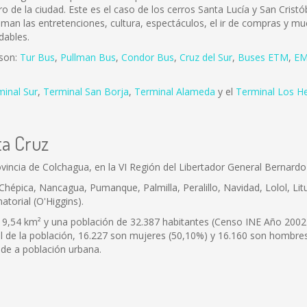
ro de la ciudad. Este es el caso de los cerros Santa Lucía y San Cris
 aman las entretenciones, cultura, espectáculos, el ir de compras y mu
dables.
 son:
Tur Bus
,
Pullman Bus
,
Condor Bus
,
Cruz del Sur
,
Buses ETM
,
EM
minal Sur
,
Terminal San Borja
,
Terminal Alameda
y el
Terminal Los H
ta Cruz
vincia de Colchagua, en la VI Región del Libertador General Bernardo
 Chépica, Nancagua, Pumanque, Palmilla, Peralillo, Navidad, Lolol, Lit
atorial (O'Higgins).
9,54 km² y una población de 32.387 habitantes (Censo INE Año 2002),
tal de la población, 16.227 son mujeres (50,10%) y 16.160 son hombre
nde a población urbana.