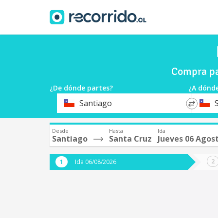
Compra pa
¿De dónde partes?
¿A dónde
*
*
Santiago
Origen
Destin
Desde
Hasta
Ida
Santiago
Santa Cruz
Jueves 06 Agos
Ida 06/08/2026