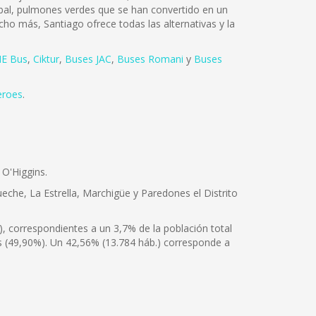
tóbal, pulmones verdes que se han convertido en un
cho más, Santiago ofrece todas las alternativas y la
E Bus
,
Ciktur
,
Buses JAC
,
Buses Romani
y
Buses
eroes
.
 O'Higgins.
ueche, La Estrella, Marchigüe y Paredones el Distrito
 correspondientes a un 3,7% de la población total
s (49,90%). Un 42,56% (13.784 háb.) corresponde a