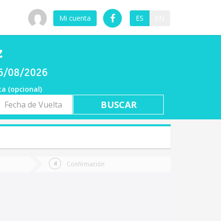
Mi cuenta
ES
EN
z
06/08/2026
ta (opcional)
a
ta
Confirmación