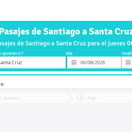
Pasajes de Santiago a Santa Cru
sajes de Santiago a Santa Cruz para el jueves 
 quieres ir?
Ida
Vuel
*
Fech
Santa Cruz
o
Fecha
de
de
Vuel
Ida
to
Asientos
Pago