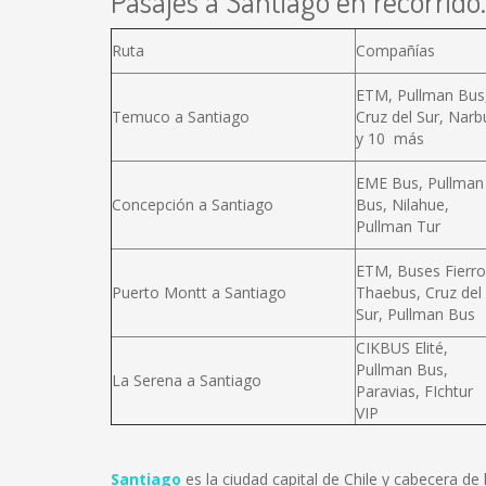
Pasajes a Santiago en recorrido.
Ruta
Compañías
ETM, Pullman Bus
Temuco a Santiago
Cruz del Sur, Narb
y 10 más
EME Bus, Pullman
Concepción a Santiago
Bus, Nilahue,
Pullman Tur
ETM, Buses Fierro
Puerto Montt a Santiago
Thaebus, Cruz del
Sur, Pullman Bus
CIKBUS Elité,
Pullman Bus,
La Serena a Santiago
Paravias, FIchtur
VIP
Santiago
es la ciudad capital de Chile y cabecera d