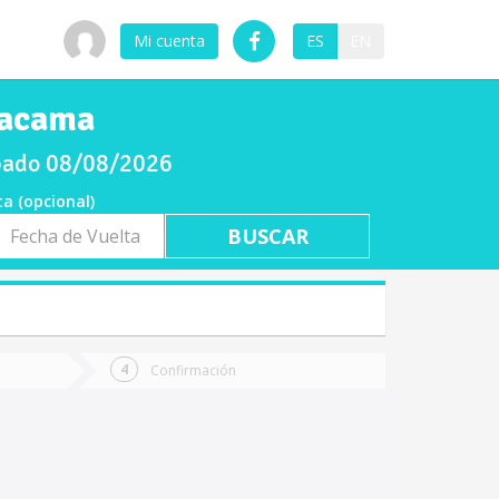
Mi cuenta
ES
EN
tacama
ábado 08/08/2026
ta (opcional)
a
ta
Confirmación