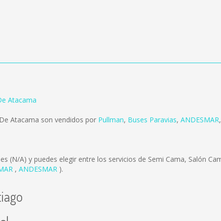
 De Atacama
o De Atacama son vendidos por
Pullman
,
Buses Paravias
,
ANDESMAR
 es
(N/A)
y puedes elegir entre los servicios de Semi Cama, Salón C
MAR
,
ANDESMAR
).
tiago