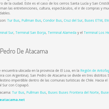
ro de la ciudad. Este es el caso de los cerros Santa Lucía y San Cris
 aman las entretenciones, cultura, espectáculos, el ir de compras y mu
dables.
 son:
Tur Bus
,
Pullman Bus
,
Condor Bus
,
Cruz del Sur
,
Buses ETM
,
EM
minal Sur
,
Terminal San Borja
,
Terminal Alameda
y el
Terminal Los H
n Pedro De Atacama
encuentra ubicada en la provincia de El Loa, en la
Región de Antofa
tera con Argentina). San Pedro de Atacama se divide en tres distrit
stino imperdible dentro de las comunas turísticas de Chile. Hacia e
al Sur con Copiapó.
tacama:
Tur Bus
,
Pullman Bus
,
Buses
Buses Frontera del Norte
,
B
use
eatacama.net