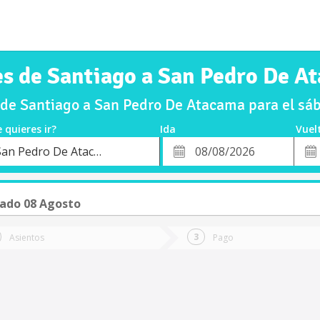
es de Santiago a San Pedro De A
de Santiago a San Pedro De Atacama para el s
 quieres ir?
Ida
Vuel
*
Fech
San Pedro De Atacama
o
Fecha
de
de
Vuel
Ida
ado 08 Agosto
Asientos
Pago