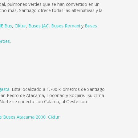
tóbal, pulmones verdes que se han convertido en un
cho más, Santiago ofrece todas las alternativas y la
E Bus
,
Ciktur
,
Buses JAC
,
Buses Romani
y
Buses
eroes
.
gasta
. Esta localizado a 1.700 kilometros de Santiago
os San Pedro de Atacama, Toconao y Socaire. Su clima
l Norte se conecta con Calama, al Oeste con
s Buses Atacama 2000
,
Ciktur