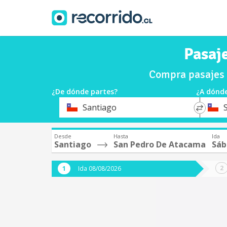
Pasaj
Compra pasajes 
¿De dónde partes?
¿A dónde
*
*
Santiago
Origen
Destin
Desde
Hasta
Ida
Santiago
San Pedro De Atacama
Sáb
Ida 08/08/2026