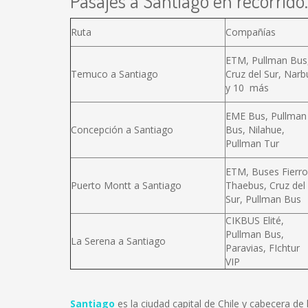
Pasajes a Santiago en recorrido.
Ruta
Compañías
ETM, Pullman Bus
Temuco a Santiago
Cruz del Sur, Narb
y 10 más
EME Bus, Pullman
Concepción a Santiago
Bus, Nilahue,
Pullman Tur
ETM, Buses Fierro
Puerto Montt a Santiago
Thaebus, Cruz del
Sur, Pullman Bus
CIKBUS Elité,
Pullman Bus,
La Serena a Santiago
Paravias, FIchtur
VIP
Santiago
es la ciudad capital de Chile y cabecera d