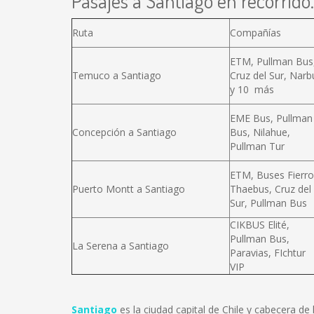
Pasajes a Santiago en recorrido.
Ruta
Compañías
ETM, Pullman Bus
Temuco a Santiago
Cruz del Sur, Narb
y 10 más
EME Bus, Pullman
Concepción a Santiago
Bus, Nilahue,
Pullman Tur
ETM, Buses Fierro
Puerto Montt a Santiago
Thaebus, Cruz del
Sur, Pullman Bus
CIKBUS Elité,
Pullman Bus,
La Serena a Santiago
Paravias, FIchtur
VIP
Santiago
es la ciudad capital de Chile y cabecera d