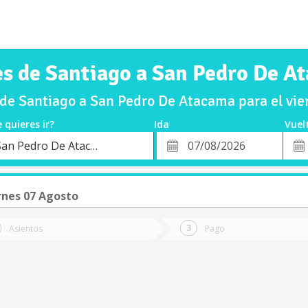
es de Santiago a San Pedro De A
de Santiago a San Pedro De Atacama para el vi
 quieres ir?
Ida
Vuel
*
Fech
San Pedro De Atacama
o
Fecha
de
de
Vuel
Ida
rnes 07 Agosto
Asientos
Pago