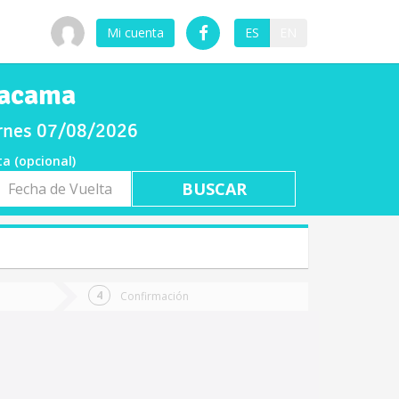
Mi cuenta
ES
EN
tacama
ernes 07/08/2026
ta (opcional)
a
ta
Confirmación