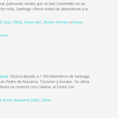
tóbal, pulmones verdes que se han convertido en un
cho más, Santiago ofrece todas las alternativas y la
E Bus
,
Ciktur
,
Buses JAC
,
Buses Romani
y
Buses
eroes
.
gasta
. Esta localizado a 1.700 kilometros de Santiago
os San Pedro de Atacama, Toconao y Socaire. Su clima
l Norte se conecta con Calama, al Oeste con
s Buses Atacama 2000
,
Ciktur