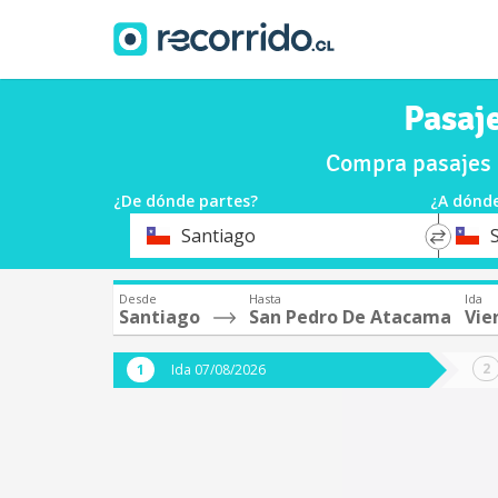
Pasaj
Compra pasajes 
¿De dónde partes?
¿A dónde
*
*
Santiago
Origen
Destin
Desde
Hasta
Ida
Santiago
San Pedro De Atacama
Vie
Ida 07/08/2026