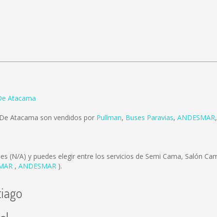
 De Atacama
o De Atacama son vendidos por
Pullman
,
Buses Paravias
,
ANDESMAR
 es
(N/A)
y puedes elegir entre los servicios de Semi Cama, Salón C
MAR
,
ANDESMAR
).
tiago