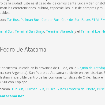
ro de la ciudad. Este es el caso de los cerros Santa Lucía y San Cris
 aman las entretenciones, cultura, espectáculos, el ir de compras y mu
dables.
 son:
Tur Bus
,
Pullman Bus
,
Condor Bus
,
Cruz del Sur
,
Buses ETM
,
EM
minal Sur
,
Terminal San Borja
,
Terminal Alameda
y el
Terminal Los H
n Pedro De Atacama
encuentra ubicada en la provincia de El Loa, en la
Región de Antofa
tera con Argentina). San Pedro de Atacama se divide en tres distrit
stino imperdible dentro de las comunas turísticas de Chile. Hacia e
al Sur con Copiapó.
tacama:
Tur Bus
,
Pullman Bus
,
Buses
Buses Frontera del Norte
,
B
use
eatacama.net