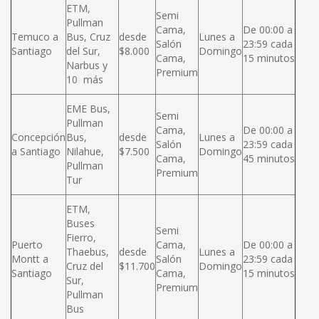
ETM,
Semi
Pullman
Cama,
De 00:00 a
Temuco a
Bus, Cruz
desde
Lunes a
Salón
23:59 cada
Santiago
del Sur,
$8.000
Domingo
Cama,
15 minutos
Narbus y
Premium
10 más
EME Bus,
Semi
Pullman
Cama,
De 00:00 a
Concepción
Bus,
desde
Lunes a
Salón
23:59 cada
a Santiago
Nilahue,
$7.500
Domingo
Cama,
45 minutos
Pullman
Premium
Tur
ETM,
Buses
Semi
Fierro,
Puerto
Cama,
De 00:00 a
Thaebus,
desde
Lunes a
Montt a
Salón
23:59 cada
Cruz del
$11.700
Domingo
Santiago
Cama,
15 minutos
Sur,
Premium
Pullman
Bus