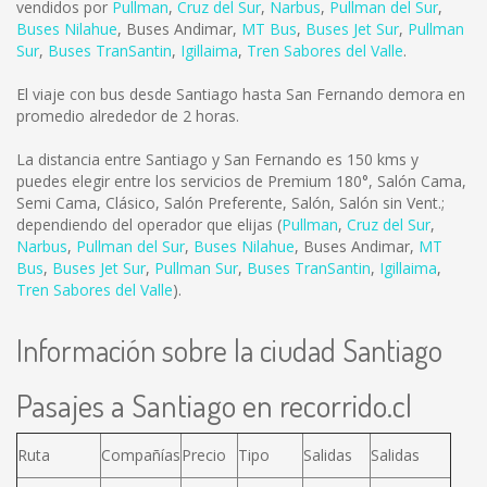
vendidos por
Pullman
,
Cruz del Sur
,
Narbus
,
Pullman del Sur
,
Buses Nilahue
,
Buses Andimar
,
MT Bus
,
Buses Jet Sur
,
Pullman
Sur
,
Buses TranSantin
,
Igillaima
,
Tren Sabores del Valle
.
El viaje con bus desde Santiago hasta San Fernando demora en
promedio alrededor de 2 horas.
La distancia entre Santiago y San Fernando es
150 kms
y
puedes elegir entre los servicios de Premium 180°, Salón Cama,
Semi Cama, Clásico, Salón Preferente, Salón, Salón sin Vent.;
dependiendo del operador que elijas (
Pullman
,
Cruz del Sur
,
Narbus
,
Pullman del Sur
,
Buses Nilahue
,
Buses Andimar
,
MT
Bus
,
Buses Jet Sur
,
Pullman Sur
,
Buses TranSantin
,
Igillaima
,
Tren Sabores del Valle
).
Información sobre la ciudad Santiago
Pasajes a Santiago en recorrido.cl
Ruta
Compañías
Precio
Tipo
Salidas
Salidas