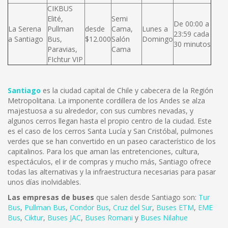
CIKBUS
Elité,
Semi
De 00:00 a
La Serena
Pullman
desde
Cama,
Lunes a
23:59 cada
a Santiago
Bus,
$12.000
Salón
Domingo
30 minutos
Paravias,
Cama
FIchtur VIP
Santiago
es la ciudad capital de Chile y cabecera de la Región
Metropolitana. La imponente cordillera de los Andes se alza
majestuosa a su alrededor, con sus cumbres nevadas, y
algunos cerros llegan hasta el propio centro de la ciudad. Este
es el caso de los cerros Santa Lucía y San Cristóbal, pulmones
verdes que se han convertido en un paseo característico de los
capitalinos. Para los que aman las entretenciones, cultura,
espectáculos, el ir de compras y mucho más, Santiago ofrece
todas las alternativas y la infraestructura necesarias para pasar
unos días inolvidables.
Las empresas de buses
que salen desde Santiago son:
Tur
Bus
,
Pullman Bus
,
Condor Bus
,
Cruz del Sur
,
Buses ETM
,
EME
Bus
,
Ciktur
,
Buses JAC
,
Buses Romani
y
Buses Nilahue