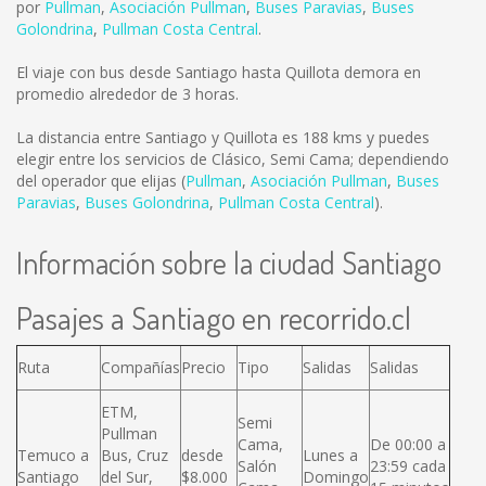
por
Pullman
,
Asociación Pullman
,
Buses Paravias
,
Buses
Golondrina
,
Pullman Costa Central
.
El viaje con bus desde Santiago hasta Quillota demora en
promedio alrededor de 3 horas.
La distancia entre Santiago y Quillota es
188 kms
y puedes
elegir entre los servicios de Clásico, Semi Cama; dependiendo
del operador que elijas (
Pullman
,
Asociación Pullman
,
Buses
Paravias
,
Buses Golondrina
,
Pullman Costa Central
).
Información sobre la ciudad Santiago
Pasajes a Santiago en recorrido.cl
Ruta
Compañías
Precio
Tipo
Salidas
Salidas
ETM,
Semi
Pullman
Cama,
De 00:00 a
Temuco a
Bus, Cruz
desde
Lunes a
Salón
23:59 cada
Santiago
del Sur,
$8.000
Domingo