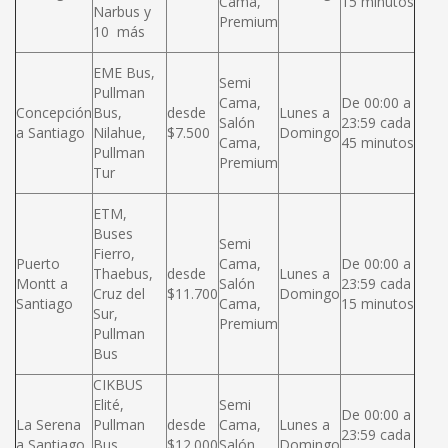
Cama,
15 minutos
Narbus y
Premium
10 más
EME Bus,
Semi
Pullman
Cama,
De 00:00 a
Concepción
Bus,
desde
Lunes a
Salón
23:59 cada
a Santiago
Nilahue,
$7.500
Domingo
Cama,
45 minutos
Pullman
Premium
Tur
ETM,
Buses
Semi
Fierro,
Puerto
Cama,
De 00:00 a
Thaebus,
desde
Lunes a
Montt a
Salón
23:59 cada
Cruz del
$11.700
Domingo
Santiago
Cama,
15 minutos
Sur,
Premium
Pullman
Bus
CIKBUS
Elité,
Semi
De 00:00 a
La Serena
Pullman
desde
Cama,
Lunes a
23:59 cada
a Santiago
Bus,
$12.000
Salón
Domingo