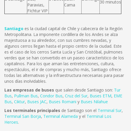
30 minutos
Paravias,
Cama
FIchtur VIP
Santiago
es la ciudad capital de Chile y cabecera de la Región
Metropolitana. La imponente cordillera de los Andes se alza
majestuosa a su alrededor, con sus cumbres nevadas, y
algunos cerros llegan hasta el propio centro de la ciudad. Este
es el caso de los cerros Santa Lucía y San Cristóbal, pulmones
verdes que se han convertido en un paseo característico de los
capitalinos. Para los que aman las entretenciones, cultura,
espectáculos, el ir de compras y mucho más, Santiago ofrece
todas las alternativas y la infraestructura necesarias para pasar
unos días inolvidables.
Las empresas de buses
que salen desde Santiago son:
Tur
Bus
,
Pullman Bus
,
Condor Bus
,
Cruz del Sur
,
Buses ETM
,
EME
Bus
,
Ciktur
,
Buses JAC
,
Buses Romani
y
Buses Nilahue
Los terminales principales
de Santiago son el
Terminal Sur
,
Terminal San Borja
,
Terminal Alameda
y el
Terminal Los
Heroes
.