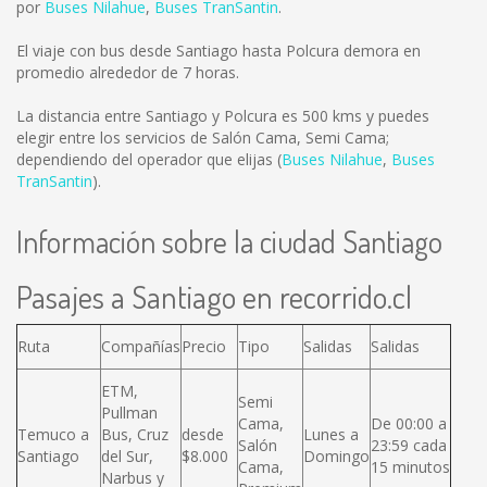
por
Buses Nilahue
,
Buses TranSantin
.
El viaje con bus desde Santiago hasta Polcura demora en
promedio alrededor de 7 horas.
La distancia entre Santiago y Polcura es
500 kms
y puedes
elegir entre los servicios de Salón Cama, Semi Cama;
dependiendo del operador que elijas (
Buses Nilahue
,
Buses
TranSantin
).
Información sobre la ciudad Santiago
Pasajes a Santiago en recorrido.cl
Ruta
Compañías
Precio
Tipo
Salidas
Salidas
ETM,
Semi
Pullman
Cama,
De 00:00 a
Temuco a
Bus, Cruz
desde
Lunes a
Salón
23:59 cada
Santiago
del Sur,
$8.000
Domingo
Cama,
15 minutos
Narbus y