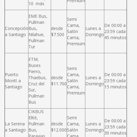
Premium
10 más
EME Bus,
Semi
Pullman
Cama,
De 00:00 a
Concepción
Bus,
desde
Lunes a
Salón
23:59 cada
a Santiago
Nilahue,
$7.500
Domingo
Cama,
45 minutos
Pullman
Premium
Tur
ETM,
Buses
Semi
Fierro,
Puerto
Cama,
De 00:00 a
Thaebus,
desde
Lunes a
Montt a
Salón
23:59 cada
Cruz del
$11.700
Domingo
Santiago
Cama,
15 minutos
Sur,
Premium
Pullman
Bus
CIKBUS
Elité,
Semi
De 00:00 a
La Serena
Pullman
desde
Cama,
Lunes a
23:59 cada
a Santiago
Bus,
$12.000
Salón
Domingo
30 minutos
Paravias,
Cama