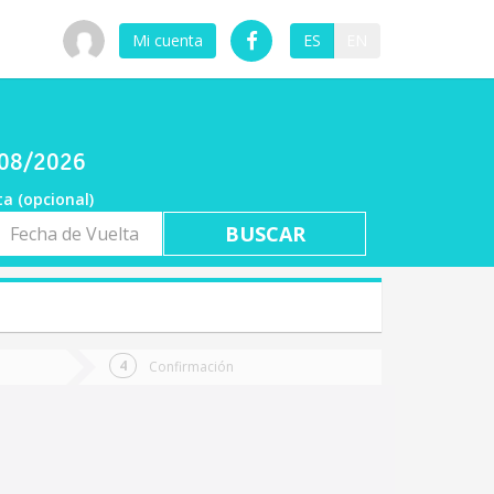
Mi cuenta
ES
EN
/08/2026
ta (opcional)
a
ta
Confirmación