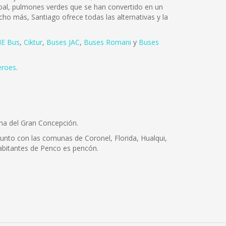
tóbal, pulmones verdes que se han convertido en un
cho más, Santiago ofrece todas las alternativas y la
E Bus
,
Ciktur
,
Buses JAC
,
Buses Romani
y
Buses
eroes
.
ana del Gran Concepción.
junto con las comunas de Coronel, Florida, Hualqui,
 habitantes de Penco es pencón.