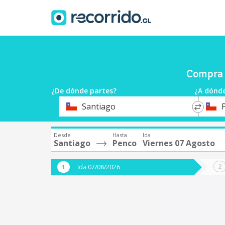
Compra 
¿De dónde partes?
¿A dónde
*
*
Santiago
Origen
Destin
Desde
Hasta
Ida
Santiago
Penco
Viernes 07 Agosto
Ida 07/08/2026