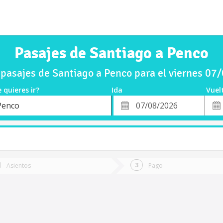
Pasajes de Santiago a Penco
pasajes de Santiago a Penco para el viernes 07
 quieres ir?
Ida
Vuel
*
Fech
Penco
o
Fecha
de
de
Vuel
Ida
Asientos
Pago