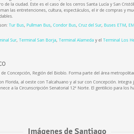
ro de la ciudad. Este es el caso de los cerros Santa Lucía y San Cris
 aman las entretenciones, cultura, espectáculos, el ir de compras y mu
dables.
 son:
Tur Bus
,
Pullman Bus
,
Condor Bus
,
Cruz del Sur
,
Buses ETM
,
EM
minal Sur
,
Terminal San Borja
,
Terminal Alameda
y el
Terminal Los H
co
 de Concepción, Región del Biobío. Forma parte del área metropolit
n Florida, al oeste con Talcahuano y al sur con Concepción. Integra 
nece a la Circunscripción Senatorial 12ª Norte. El gentilicio para los
Imágenes de Santiago