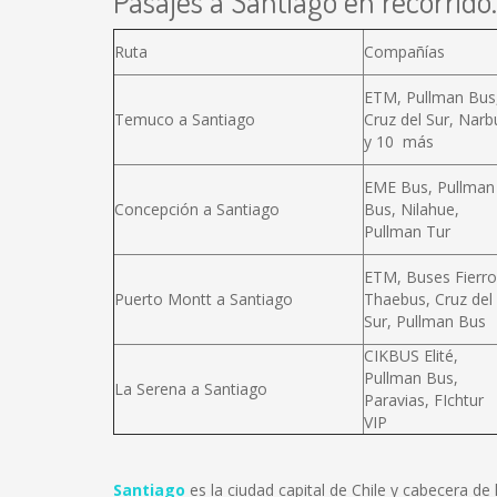
Pasajes a Santiago en recorrido.
Ruta
Compañías
ETM, Pullman Bus
Temuco a Santiago
Cruz del Sur, Narb
y 10 más
EME Bus, Pullman
Concepción a Santiago
Bus, Nilahue,
Pullman Tur
ETM, Buses Fierro
Puerto Montt a Santiago
Thaebus, Cruz del
Sur, Pullman Bus
CIKBUS Elité,
Pullman Bus,
La Serena a Santiago
Paravias, FIchtur
VIP
Santiago
es la ciudad capital de Chile y cabecera d