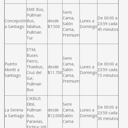
EME Bus,
Semi
Pullman
Cama,
De 00:00 a
Concepción
Bus,
desde
Lunes a
Salón
23:59 cada
a Santiago
Nilahue,
$7.500
Domingo
Cama,
45 minutos
Pullman
Premium
Tur
ETM,
Buses
Semi
Fierro,
Puerto
Cama,
De 00:00 a
Thaebus,
desde
Lunes a
Montt a
Salón
23:59 cada
Cruz del
$11.700
Domingo
Santiago
Cama,
15 minutos
Sur,
Premium
Pullman
Bus
CIKBUS
Elité,
Semi
De 00:00 a
La Serena
Pullman
desde
Cama,
Lunes a
23:59 cada
a Santiago
Bus,
$12.000
Salón
Domingo
30 minutos
Paravias,
Cama
FIchtur VIP