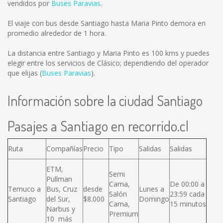
vendidos por
Buses Paravias
.
El viaje con bus desde Santiago hasta Maria Pinto demora en
promedio alrededor de 1 hora.
La distancia entre Santiago y Maria Pinto es
100 kms
y puedes
elegir entre los servicios de Clásico; dependiendo del operador
que elijas (
Buses Paravias
).
Información sobre la ciudad Santiago
Pasajes a Santiago en recorrido.cl
Ruta
Compañías
Precio
Tipo
Salidas
Salidas
ETM,
Semi
Pullman
Cama,
De 00:00 a
Temuco a
Bus, Cruz
desde
Lunes a
Salón
23:59 cada
Santiago
del Sur,
$8.000
Domingo
Cama,
15 minutos
Narbus y
Premium
10 más