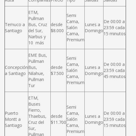
ETM,
Semi
Pullman
Cama,
De 00:00 a
Temuco a
Bus, Cruz
desde
Lunes a
Salón
23:59 cada
Santiago
del Sur,
$8.000
Domingo
Cama,
15 minutos
Narbus y
Premium
10 más
EME Bus,
Semi
Pullman
Cama,
De 00:00 a
Concepción
Bus,
desde
Lunes a
Salón
23:59 cada
a Santiago
Nilahue,
$7.500
Domingo
Cama,
45 minutos
Pullman
Premium
Tur
ETM,
Buses
Semi
Fierro,
Puerto
Cama,
De 00:00 a
Thaebus,
desde
Lunes a
Montt a
Salón
23:59 cada
Cruz del
$11.700
Domingo
Santiago
Cama,
15 minutos
Sur,
Premium
Pullman