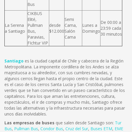
Bus
CIKBUS
Elité,
Semi
De 00:00 a
La Serena
Pullman
desde
Cama,
Lunes a
23:59 cada
a Santiago
Bus,
$12.000
Salón
Domingo
30 minutos
Paravias,
Cama
FIchtur VIP
Santiago
es la ciudad capital de Chile y cabecera de la Región
Metropolitana. La imponente cordillera de los Andes se alza
majestuosa a su alrededor, con sus cumbres nevadas, y
algunos cerros llegan hasta el propio centro de la ciudad. Este
es el caso de los cerros Santa Lucía y San Cristóbal, pulmones
verdes que se han convertido en un paseo característico de los
capitalinos. Para los que aman las entretenciones, cultura,
espectáculos, el ir de compras y mucho más, Santiago ofrece
todas las alternativas y la infraestructura necesarias para pasar
unos días inolvidables.
Las empresas de buses
que salen desde Santiago son:
Tur
Bus
,
Pullman Bus
,
Condor Bus
,
Cruz del Sur
,
Buses ETM
,
EME