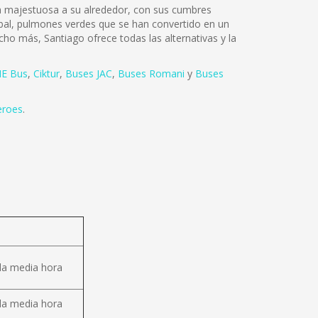
lza majestuosa a su alrededor, con sus cumbres
tóbal, pulmones verdes que se han convertido en un
cho más, Santiago ofrece todas las alternativas y la
E Bus
,
Ciktur
,
Buses JAC
,
Buses Romani
y
Buses
eroes
.
da media hora
da media hora