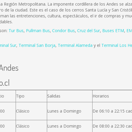
e la Región Metropolitana. La imponente cordillera de los Andes se a
ro de la ciudad. Este es el caso de los cerros Santa Lucía y San Cris
 aman las entretenciones, cultura, espectáculos, el ir de compras y mu
dables.
 son:
Tur Bus
,
Pullman Bus
,
Condor Bus
,
Cruz del Sur
,
Buses ETM
,
EM
minal Sur
,
Terminal San Borja
,
Terminal Alameda
y el
Terminal Los H
 Andes
o.cl
cio
Tipo
Salidas
Horarios
600
Clásico
Lunes a Domingo
De 06:10 a 22:15 ca
000
Clásico
Lunes a Domingo
De 08:00 a 22:30 ca