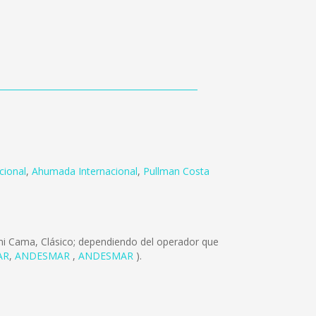
cional
,
Ahumada Internacional
,
Pullman Costa
mi Cama, Clásico; dependiendo del operador que
AR
,
ANDESMAR
,
ANDESMAR
).