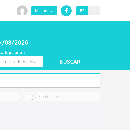
Mi cuenta
ES
EN
07/08/2026
ta (opcional)
a
ta
Confirmación