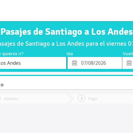
Pasajes de Santiago a Los Andes
sajes de Santiago a Los Andes para el viernes 
 quieres ir?
Ida
Vuel
*
Fech
Los Andes
o
Fecha
de
de
Vuel
Ida
to
Asientos
Pago