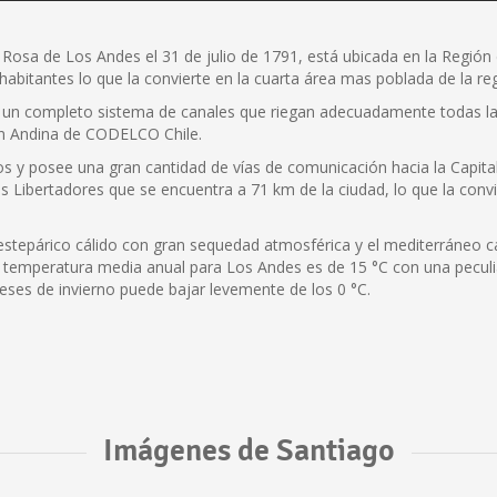
a de Los Andes el 31 de julio de 1791, está ubicada en la Región de
abitantes lo que la convierte en la cuarta área mas poblada de la reg
on un completo sistema de canales que riegan adecuadamente todas l
ión Andina de CODELCO Chile.
y posee una gran cantidad de vías de comunicación hacia la Capital, 
 Libertadores que se encuentra a 71 km de la ciudad, lo que la convie
a estepárico cálido con gran sequedad atmosférica y el mediterráneo 
 temperatura media anual para Los Andes es de 15 °C con una pecul
meses de invierno puede bajar levemente de los 0 °C.
Imágenes de Santiago