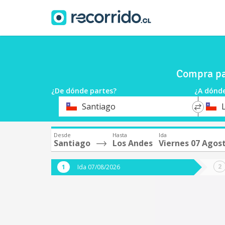
Compra pa
¿De dónde partes?
¿A dónde
*
*
Santiago
Origen
Destin
Desde
Hasta
Ida
Santiago
Los Andes
Viernes 07 Agos
Ida 07/08/2026