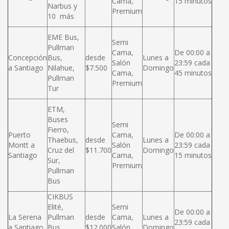
Cama,
15 minutos
Narbus y
Premium
10 más
EME Bus,
Semi
Pullman
Cama,
De 00:00 a
Concepción
Bus,
desde
Lunes a
Salón
23:59 cada
a Santiago
Nilahue,
$7.500
Domingo
Cama,
45 minutos
Pullman
Premium
Tur
ETM,
Buses
Semi
Fierro,
Puerto
Cama,
De 00:00 a
Thaebus,
desde
Lunes a
Montt a
Salón
23:59 cada
Cruz del
$11.700
Domingo
Santiago
Cama,
15 minutos
Sur,
Premium
Pullman
Bus
CIKBUS
Elité,
Semi
De 00:00 a
La Serena
Pullman
desde
Cama,
Lunes a
23:59 cada
a Santiago
Bus,
$12.000
Salón
Domingo