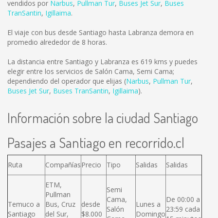
vendidos por
Narbus
,
Pullman Tur
,
Buses Jet Sur
,
Buses
TranSantin
,
Igillaima
.
El viaje con bus desde Santiago hasta Labranza demora en
promedio alrededor de 8 horas.
La distancia entre Santiago y Labranza es
619 kms
y puedes
elegir entre los servicios de Salón Cama, Semi Cama;
dependiendo del operador que elijas (
Narbus
,
Pullman Tur
,
Buses Jet Sur
,
Buses TranSantin
,
Igillaima
).
Información sobre la ciudad Santiago
Pasajes a Santiago en recorrido.cl
Ruta
Compañías
Precio
Tipo
Salidas
Salidas
ETM,
Semi
Pullman
Cama,
De 00:00 a
Temuco a
Bus, Cruz
desde
Lunes a
Salón
23:59 cada
Santiago
del Sur,
$8.000
Domingo