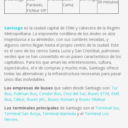
30 minutos
Paravias,
Cama
FIchtur VIP
Santiago
es la ciudad capital de Chile y cabecera de la Región
Metropolitana. La imponente cordillera de los Andes se alza
majestuosa a su alrededor, con sus cumbres nevadas, y
algunos cerros llegan hasta el propio centro de la ciudad. Este
es el caso de los cerros Santa Lucía y San Cristóbal, pulmones
verdes que se han convertido en un paseo característico de los
capitalinos. Para los que aman las entretenciones, cultura,
espectáculos, el ir de compras y mucho más, Santiago ofrece
todas las alternativas y la infraestructura necesarias para pasar
unos días inolvidables.
Las empresas de buses
que salen desde Santiago son:
Tur
Bus
,
Pullman Bus
,
Condor Bus
,
Cruz del Sur
,
Buses ETM
,
EME
Bus
,
Ciktur
,
Buses JAC
,
Buses Romani
y
Buses Nilahue
Los terminales principales
de Santiago son el
Terminal Sur
,
Terminal San Borja
,
Terminal Alameda
y el
Terminal Los
Heroes
.