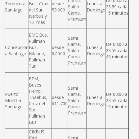
Cama,
De 00:00 a
Temuco a
Bus, Cruz
desde
Lunes a
Salón
23:59 cada
Santiago
del Sur,
$8.000
Domingo
Cama,
15 minutos
Narbus y
Premium
10 más
EME Bus,
Semi
Pullman
Cama,
De 00:00 a
Concepción
Bus,
desde
Lunes a
Salón
23:59 cada
a Santiago
Nilahue,
$7.500
Domingo
Cama,
45 minutos
Pullman
Premium
Tur
ETM,
Buses
Semi
Fierro,
Puerto
Cama,
De 00:00 a
Thaebus,
desde
Lunes a
Montt a
Salón
23:59 cada
Cruz del
$11.700
Domingo
Santiago
Cama,
15 minutos
Sur,
Premium
Pullman
Bus
CIKBUS
Elité,
Semi