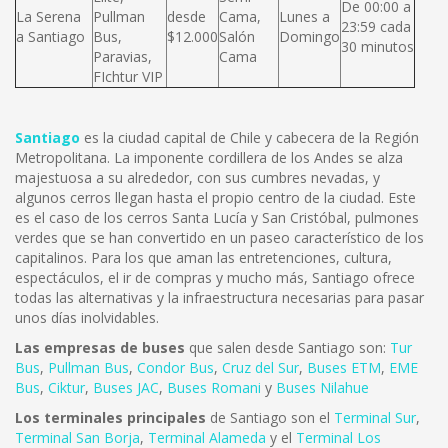
De 00:00 a
La Serena
Pullman
desde
Cama,
Lunes a
23:59 cada
a Santiago
Bus,
$12.000
Salón
Domingo
30 minutos
Paravias,
Cama
FIchtur VIP
Santiago
es la ciudad capital de Chile y cabecera de la Región
Metropolitana. La imponente cordillera de los Andes se alza
majestuosa a su alrededor, con sus cumbres nevadas, y
algunos cerros llegan hasta el propio centro de la ciudad. Este
es el caso de los cerros Santa Lucía y San Cristóbal, pulmones
verdes que se han convertido en un paseo característico de los
capitalinos. Para los que aman las entretenciones, cultura,
espectáculos, el ir de compras y mucho más, Santiago ofrece
todas las alternativas y la infraestructura necesarias para pasar
unos días inolvidables.
Las empresas de buses
que salen desde Santiago son:
Tur
Bus
,
Pullman Bus
,
Condor Bus
,
Cruz del Sur
,
Buses ETM
,
EME
Bus
,
Ciktur
,
Buses JAC
,
Buses Romani
y
Buses Nilahue
Los terminales principales
de Santiago son el
Terminal Sur
,
Terminal San Borja
,
Terminal Alameda
y el
Terminal Los