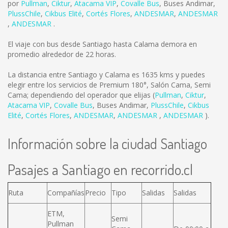
por
Pullman
,
Ciktur
,
Atacama VIP
,
Covalle Bus
,
Buses Andimar
,
PlussChile
,
Cikbus Elité
,
Cortés Flores
,
ANDESMAR
,
ANDESMAR
,
ANDESMAR
.
El viaje con bus desde Santiago hasta Calama demora en
promedio alrededor de 22 horas.
La distancia entre Santiago y Calama es
1635 kms
y puedes
elegir entre los servicios de Premium 180°, Salón Cama, Semi
Cama; dependiendo del operador que elijas (
Pullman
,
Ciktur
,
Atacama VIP
,
Covalle Bus
,
Buses Andimar
,
PlussChile
,
Cikbus
Elité
,
Cortés Flores
,
ANDESMAR
,
ANDESMAR
,
ANDESMAR
).
Información sobre la ciudad Santiago
Pasajes a Santiago en recorrido.cl
Ruta
Compañías
Precio
Tipo
Salidas
Salidas
ETM,
Semi
Pullman