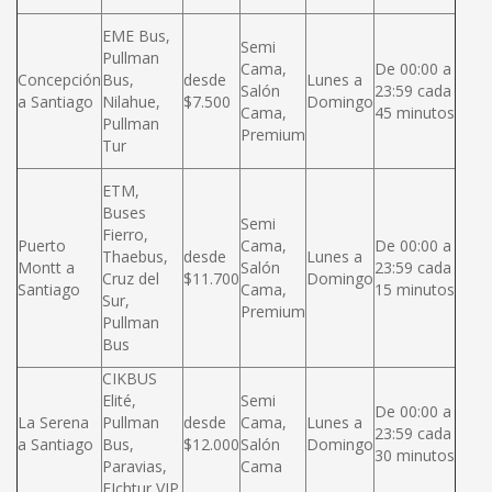
EME Bus,
Semi
Pullman
Cama,
De 00:00 a
Concepción
Bus,
desde
Lunes a
Salón
23:59 cada
a Santiago
Nilahue,
$7.500
Domingo
Cama,
45 minutos
Pullman
Premium
Tur
ETM,
Buses
Semi
Fierro,
Puerto
Cama,
De 00:00 a
Thaebus,
desde
Lunes a
Montt a
Salón
23:59 cada
Cruz del
$11.700
Domingo
Santiago
Cama,
15 minutos
Sur,
Premium
Pullman
Bus
CIKBUS
Elité,
Semi
De 00:00 a
La Serena
Pullman
desde
Cama,
Lunes a
23:59 cada
a Santiago
Bus,
$12.000
Salón
Domingo
30 minutos
Paravias,
Cama
FIchtur VIP