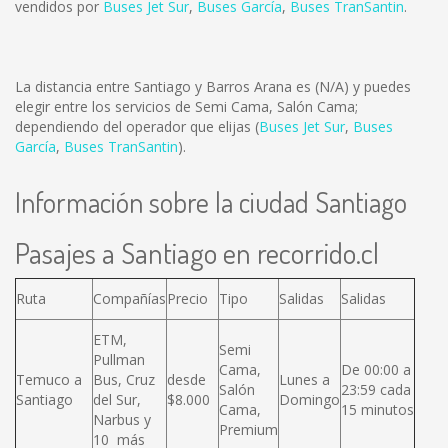
vendidos por
Buses Jet Sur
,
Buses García
,
Buses TranSantin
.
La distancia entre Santiago y Barros Arana es
(N/A)
y puedes
elegir entre los servicios de Semi Cama, Salón Cama;
dependiendo del operador que elijas (
Buses Jet Sur
,
Buses
García
,
Buses TranSantin
).
Información sobre la ciudad Santiago
Pasajes a Santiago en recorrido.cl
Ruta
Compañías
Precio
Tipo
Salidas
Salidas
ETM,
Semi
Pullman
Cama,
De 00:00 a
Temuco a
Bus, Cruz
desde
Lunes a
Salón
23:59 cada
Santiago
del Sur,
$8.000
Domingo
Cama,
15 minutos
Narbus y
Premium
10 más