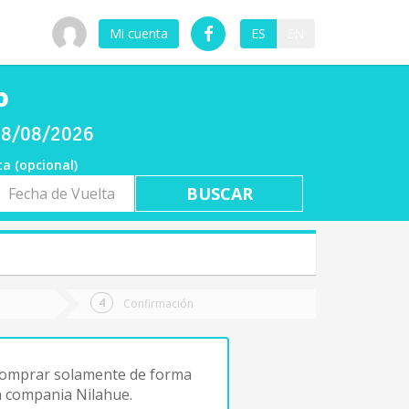
Mi cuenta
ES
EN
o
 08/08/2026
ta (opcional)
a
ta
Confirmación
 comprar solamente de forma
a compania Nilahue.