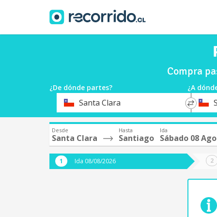
Compra pas
¿De dónde partes?
¿A dónde
*
*
Santa Clara
Origen
Destin
Desde
Hasta
Ida
Santa Clara
Santiago
Sábado 08 Ago
Ida 08/08/2026