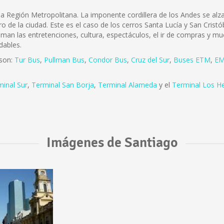
e la Región Metropolitana. La imponente cordillera de los Andes se a
ro de la ciudad. Este es el caso de los cerros Santa Lucía y San Cris
 aman las entretenciones, cultura, espectáculos, el ir de compras y mu
dables.
 son:
Tur Bus
,
Pullman Bus
,
Condor Bus
,
Cruz del Sur
,
Buses ETM
,
EM
minal Sur
,
Terminal San Borja
,
Terminal Alameda
y el
Terminal Los H
Imágenes de Santiago