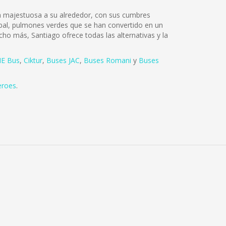
lza majestuosa a su alrededor, con sus cumbres
tóbal, pulmones verdes que se han convertido en un
cho más, Santiago ofrece todas las alternativas y la
E Bus
,
Ciktur
,
Buses JAC
,
Buses Romani
y
Buses
eroes
.