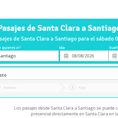
Pasajes de Santa Clara a Santiag
ajes de Santa Clara a Santiago para el sábado
 quieres ir?
Ida
Vuel
*
Fech
Santiago
o
Fecha
de
de
Vuel
Ida
sto
Asientos
Pago
Los pasajes desde Santa Clara a Santiago se puede
presencial directamente en Santa Clara en l