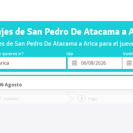
jes de San Pedro De Atacama a 
s de San Pedro De Atacama a Arica para el jue
 quieres ir?
Ida
Vuel
*
Fech
rica
o
Fecha
de
de
Vuel
Ida
06 Agosto
Asientos
Pago