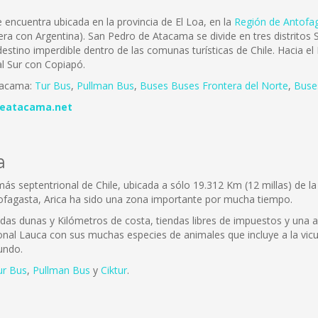
encuentra ubicada en la provincia de El Loa, en la
Región de Antofa
tera con Argentina). San Pedro de Atacama se divide en tres distrit
stino imperdible dentro de las comunas turísticas de Chile. Hacia e
al Sur con Copiapó.
tacama:
Tur Bus
,
Pullman Bus
,
Buses
Buses Frontera del Norte
,
B
use
eatacama.net
a
 más septentrional de Chile, ubicada a sólo 19.312 Km (12 millas) de 
ofagasta, Arica ha sido una zona importante por mucha tiempo.
adas dunas y Kilómetros de costa, tiendas libres de impuestos y una 
onal Lauca con sus muchas especies de animales que incluye a la vicuñ
undo.
ur Bus
,
Pullman Bus
y
Ciktur
.