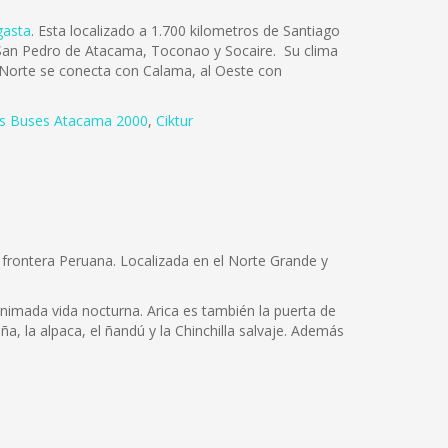
gasta
. Esta localizado a 1.700 kilometros de Santiago
os San Pedro de Atacama, Toconao y Socaire. Su clima
l Norte se conecta con Calama, al Oeste con
s Buses Atacama 2000
,
Ciktur
la frontera Peruana. Localizada en el Norte Grande y
animada vida nocturna. Arica es también la puerta de
a, la alpaca, el ñandú y la Chinchilla salvaje. Además