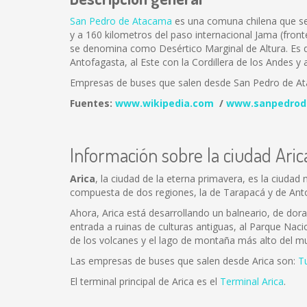
San Pedro de Atacama
es una comuna chilena que se 
y a 160 kilometros del paso internacional Jama (fron
se denomina como Desértico Marginal de Altura. Es de
Antofagasta, al Este con la Cordillera de los Andes y 
Empresas de buses que salen desde San Pedro de A
Fuentes:
www.wikipedia.com
/
www.sanpedrod
Información sobre la ciudad Aric
Arica
, la ciudad de la eterna primavera, es la ciudad
compuesta de dos regiones, la de Tarapacá y de Ant
Ahora, Arica está desarrollando un balneario, de dor
entrada a ruinas de culturas antiguas, al Parque Naci
de los volcanes y el lago de montaña más alto del m
Las empresas de buses que salen desde Arica son:
T
El terminal principal de Arica es el
Terminal Arica
.