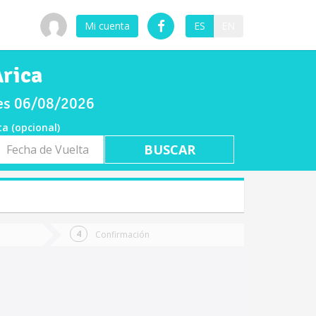
Mi cuenta
ES
EN
Arica
ves 06/08/2026
ta (opcional)
a
ta
Confirmación