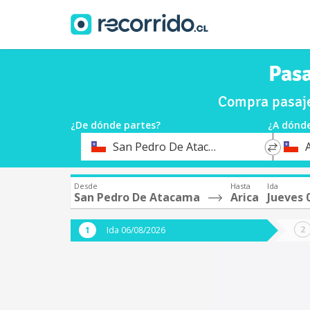
Pasa
Compra pasaje
¿De dónde partes?
¿A dónde
*
*
San Pedro De Atacama
A
Origen
Destin
Desde
Hasta
Ida
San Pedro De Atacama
Arica
Jueves 
Ida 06/08/2026