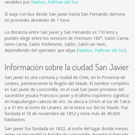
vendidos por
Narbus
,
Pullman del Sur
.
El viaje con bus desde San Javier hasta San Fernando demora
en promedio alrededor de 1 hora.
La distancia entre San Javier y San Fernando es
110 kms
y
puedes elegir entre los servicios de Premium 180°, Salón Cama,
Semi Cama, Salón Preferente, Salón, Salón sin Vent.;
dependiendo del operador que elijas (
Narbus
,
Pullman del Sur
).
Información sobre la ciudad San Javier
San Javier es una comuna y ciudad de Chile, en la Provincia de
Linares, perteneciente la Región del Maule. El nombre completo
es San Javier de Loncomilla, en el cual San Javier proviene del
sacerdote jesuita Francisco Javier y el último topónimo significa
en mapudungun cabeza de oro. Se ubica a 24 km al sur de Talca
y a 31 km al norte de Linares, en la rivera sur del río Maule. Fue
fundada el 18 de noviembre de 1852 y tiene más de 40.000
habitantes.
San Javier fue fundada en 1852, al norte del lugar donde meses
antes se desarrolló la Batalla de Loncomilla, durante la llamada