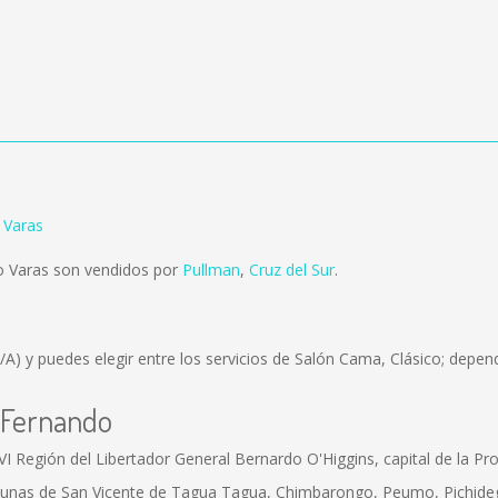
 Varas
o Varas son vendidos por
Pullman
,
Cruz del Sur
.
/A)
y puedes elegir entre los servicios de Salón Cama, Clásico; depend
n Fernando
 Región del Libertador General Bernardo O'Higgins, capital de la Pro
unas de San Vicente de Tagua Tagua, Chimbarongo, Peumo, Pichidegua