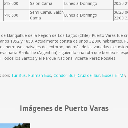
$18.000
Salón Cama
Lunes a Domingo
20:30 2
Semi Cama, Salón
06:20 0
$16.600
Lunes a Domingo
Cama
22:00 2
a de Llanquihue de la Región de Los Lagos (Chile). Puerto Varas fue c
s años 1852 y 1853. Actualmente consta de unos 32.000 habitantes. P
 los hermosos paisajes del entorno, además de las variadas excursione
leva hacia Bariloche (Argentina) siguiendo una ruta que bordea el espe
o Todos los Santos y el Parque Nacional Vicente Pérez Rosales.
s son:
Tur Bus
,
Pullman Bus
,
Condor Bus
,
Cruz del Sur
,
Buses ETM
y
Imágenes de Puerto Varas