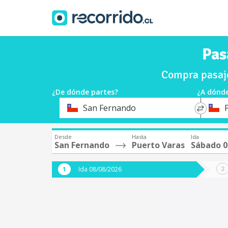
Pas
Compra pasaje
¿De dónde partes?
¿A dónde
*
*
San Fernando
Origen
Destin
Desde
Hasta
Ida
San Fernando
Puerto Varas
Sábado 0
Ida 08/08/2026