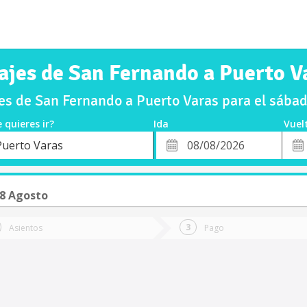
ajes de San Fernando a Puerto V
s de San Fernando a Puerto Varas para el sáb
 quieres ir?
Ida
Vuel
*
Fech
Puerto Varas
o
Fecha
de
de
Vuel
Ida
8 Agosto
Asientos
Pago