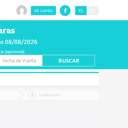
Mi cuenta
ES
EN
aras
ado 08/08/2026
ta (opcional)
a
ta
Confirmación