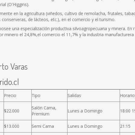
ial (O'Higgins).
nte en la agricultura (viñedos, cultivo de remolacha, frutales, tabaco,
onserveras, de lácteos, etc.), en el comercio y el turismo.
see una especialización productiva silvoagropecuaria y minera. En re
or minero el 24,8%,el comercio el 11,7% y la industria manufacturera 
rto Varas
ido.cl
Precio
Tipo
Salidas
Horario
Salón Cama,
$22.000
Lunes a Domingo
18:00 1
Premium
$13.000
Semi Cama
Lunes a Domingo
21:15