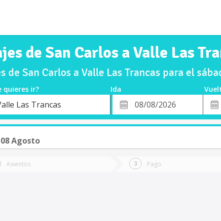
jes de San Carlos a Valle Las Tr
 de San Carlos a Valle Las Trancas para el sá
 quieres ir?
Ida
Vuel
*
Fech
Valle Las Trancas
o
Fecha
de
de
Vuel
Ida
 08 Agosto
Asientos
Pago