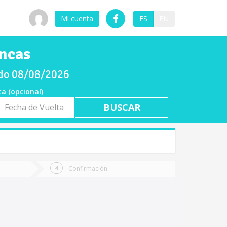
Mi cuenta
ES
EN
ancas
bado 08/08/2026
ta (opcional)
a
ta
Confirmación