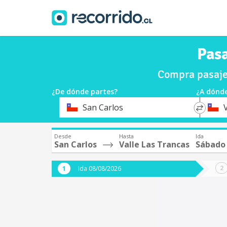
Pasa
Compra pasajes
¿De dónde partes?
¿A dónde
*
*
San Carlos
Origen
Destin
Desde
Hasta
Ida
San Carlos
Valle Las Trancas
Sábado
Ida 08/08/2026