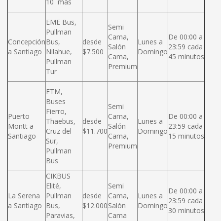
10 más
EME Bus,
Semi
Pullman
Cama,
De 00:00 a
Concepción
Bus,
desde
Lunes a
Salón
23:59 cada
a Santiago
Nilahue,
$7.500
Domingo
Cama,
45 minutos
Pullman
Premium
Tur
ETM,
Buses
Semi
Fierro,
Puerto
Cama,
De 00:00 a
Thaebus,
desde
Lunes a
Montt a
Salón
23:59 cada
Cruz del
$11.700
Domingo
Santiago
Cama,
15 minutos
Sur,
Premium
Pullman
Bus
CIKBUS
Elité,
Semi
De 00:00 a
La Serena
Pullman
desde
Cama,
Lunes a
23:59 cada
a Santiago
Bus,
$12.000
Salón
Domingo
30 minutos
Paravias,
Cama