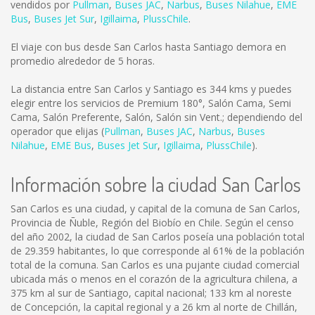
vendidos por
Pullman
,
Buses JAC
,
Narbus
,
Buses Nilahue
,
EME
Bus
,
Buses Jet Sur
,
Igillaima
,
PlussChile
.
El viaje con bus desde San Carlos hasta Santiago demora en
promedio alrededor de 5 horas.
La distancia entre San Carlos y Santiago es
344 kms
y puedes
elegir entre los servicios de Premium 180°, Salón Cama, Semi
Cama, Salón Preferente, Salón, Salón sin Vent.; dependiendo del
operador que elijas (
Pullman
,
Buses JAC
,
Narbus
,
Buses
Nilahue
,
EME Bus
,
Buses Jet Sur
,
Igillaima
,
PlussChile
).
Información sobre la ciudad San Carlos
San Carlos es una ciudad, y capital de la comuna de San Carlos,
Provincia de Ñuble, Región del Biobío en Chile. Según el censo
del año 2002, la ciudad de San Carlos poseía una población total
de 29.359 habitantes, lo que corresponde al 61% de la población
total de la comuna. San Carlos es una pujante ciudad comercial
ubicada más o menos en el corazón de la agricultura chilena, a
375 km al sur de Santiago, capital nacional; 133 km al noreste
de Concepción, la capital regional y a 26 km al norte de Chillán,