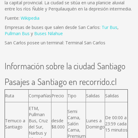
la capital provincial. La ciudad se sitúa en una planicie aluvial
entre los ríos Ñuble y Perquilauquén en la depresión intermedia.
Fuente:
Wikipedia
Empresas de buses que salen desde San Carlos:
Tur Bus
,
Pullman Bus
y
Buses Nilahue
San Carlos posee un terminal: Terminal San Carlos
Información sobre la ciudad Santiago
Pasajes a Santiago en recorrido.cl
Ruta
Compañías
Precio
Tipo
Salidas
Salidas
ETM,
Semi
Pullman
Cama,
De 00:00 a
Temuco a
Bus, Cruz
desde
Lunes a
Salón
23:59 cada
Santiago
del Sur,
$8.000
Domingo
Cama,
15 minutos
Narbus y
Premium