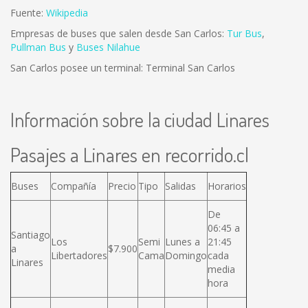
Fuente:
Wikipedia
Empresas de buses que salen desde San Carlos:
Tur Bus
,
Pullman Bus
y
Buses Nilahue
San Carlos posee un terminal: Terminal San Carlos
Información sobre la ciudad Linares
Pasajes a Linares en recorrido.cl
Buses
Compañía
Precio
Tipo
Salidas
Horarios
De
06:45 a
Santiago
Los
Semi
Lunes a
21:45
a
$7.900
Libertadores
Cama
Domingo
cada
Linares
media
hora