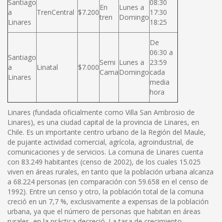
Santiago
08:30
En
Lunes a
a
TrenCentral
$7.200
17:30
tren
Domingo
Linares
18:25
De
06:30 a
Santiago
Semi
Lunes a
23:59
a
Linatal
$7.000
Cama
Domingo
cada
Linares
media
hora
Linares (fundada oficialmente como Villa San Ambrosio de
Linares), es una ciudad capital de la provincia de Linares, en
Chile. Es un importante centro urbano de la Región del Maule,
de pujante actividad comercial, agrícola, agroindustrial, de
comunicaciones y de servicios. La comuna de Linares cuenta
con 83.249 habitantes (censo de 2002), de los cuales 15.025
viven en áreas rurales, en tanto que la población urbana alcanza
a 68.224 personas (en comparación con 59.658 en el censo de
1992). Entre un censo y otro, la población total de la comuna
creció en un 7,7 %, exclusivamente a expensas de la población
urbana, ya que el número de personas que habitan en áreas
rurales, en la práctica decreció. La tasa de crecimiento