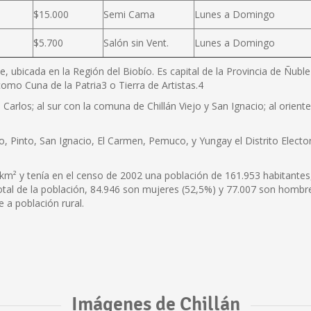
$15.000
Semi Cama
Lunes a Domingo
$5.700
Salón sin Vent.
Lunes a Domingo
e, ubicada en la Región del Biobío. Es capital de la Provincia de Ñubl
omo Cuna de la Patria3 o Tierra de Artistas.4
Carlos; al sur con la comuna de Chillán Viejo y San Ignacio; al orien
o, Pinto, San Ignacio, El Carmen, Pemuco, y Yungay el Distrito Elector
km² y tenía en el censo de 2002 una población de 161.953 habitantes
total de la población, 84.946 son mujeres (52,5%) y 77.007 son hombr
 a población rural.
Imágenes de Chillán