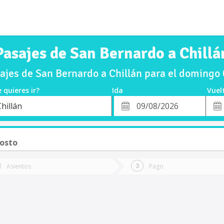
Pasajes de San Bernardo a Chillá
jes de San Bernardo a Chillán para el doming
 quieres ir?
Ida
Vuel
*
Fech
hillán
o
Fecha
de
de
Vuel
Ida
osto
Asientos
Pago