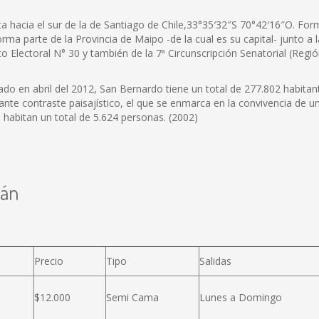
a hacia el sur de la de Santiago de Chile,33°35′32″S 70°42′16″O. For
a parte de la Provincia de Maipo -de la cual es su capital- junto a 
ito Electoral N° 30 y también de la 7ª Circunscripción Senatorial (Reg
ado en abril del 2012, San Bernardo tiene un total de 277.802 habita
te contraste paisajístico, el que se enmarca en la convivencia de 
 habitan un total de 5.624 personas. (2002)
lán
Precio
Tipo
Salidas
$12.000
Semi Cama
Lunes a Domingo