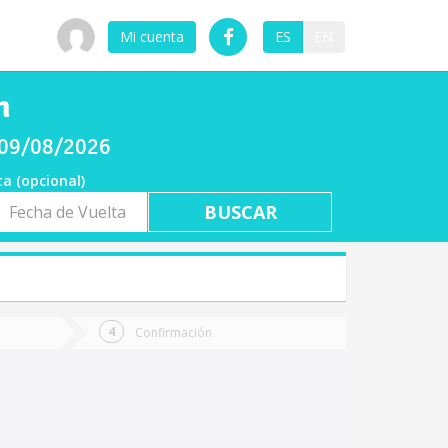
Mi cuenta
ES
EN
n
o 09/08/2026
ta (opcional)
a
ta
Confirmación