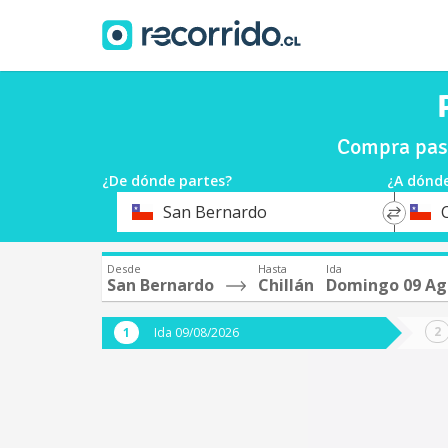
Compra pasa
¿De dónde partes?
¿A dónde
*
*
San Bernardo
C
Origen
Destin
Desde
Hasta
Ida
San Bernardo
Chillán
Domingo 09 Ag
Ida 09/08/2026