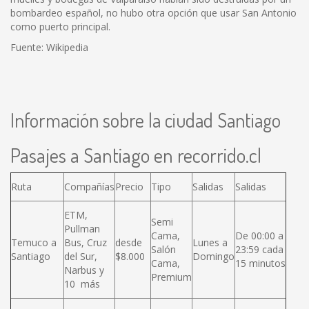
bombardeo español, no hubo otra opción que usar San Antonio
como puerto principal.
Fuente: Wikipedia
Información sobre la ciudad Santiago
Pasajes a Santiago en recorrido.cl
Ruta
Compañías
Precio
Tipo
Salidas
Salidas
ETM,
Semi
Pullman
Cama,
De 00:00 a
Temuco a
Bus, Cruz
desde
Lunes a
Salón
23:59 cada
Santiago
del Sur,
$8.000
Domingo
Cama,
15 minutos
Narbus y
Premium
10 más