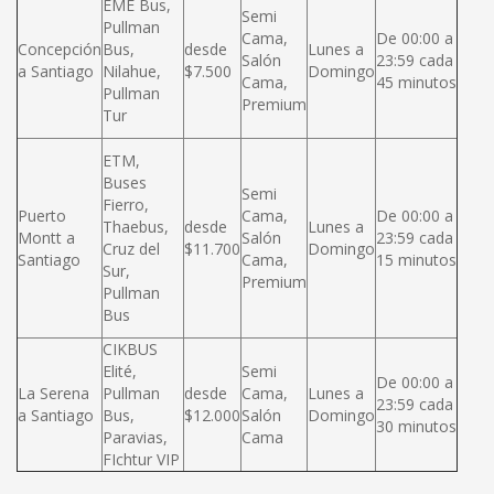
EME Bus,
Semi
Pullman
Cama,
De 00:00 a
Concepción
Bus,
desde
Lunes a
Salón
23:59 cada
a Santiago
Nilahue,
$7.500
Domingo
Cama,
45 minutos
Pullman
Premium
Tur
ETM,
Buses
Semi
Fierro,
Puerto
Cama,
De 00:00 a
Thaebus,
desde
Lunes a
Montt a
Salón
23:59 cada
Cruz del
$11.700
Domingo
Santiago
Cama,
15 minutos
Sur,
Premium
Pullman
Bus
CIKBUS
Elité,
Semi
De 00:00 a
La Serena
Pullman
desde
Cama,
Lunes a
23:59 cada
a Santiago
Bus,
$12.000
Salón
Domingo
30 minutos
Paravias,
Cama
FIchtur VIP