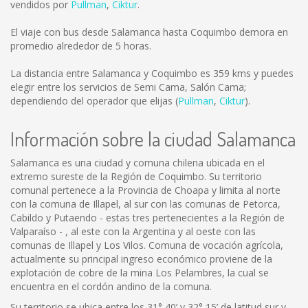
vendidos por
Pullman
,
Ciktur
.
El viaje con bus desde Salamanca hasta Coquimbo demora en
promedio alrededor de 5 horas.
La distancia entre Salamanca y Coquimbo es
359 kms
y puedes
elegir entre los servicios de Semi Cama, Salón Cama;
dependiendo del operador que elijas (
Pullman
,
Ciktur
).
Información sobre la ciudad Salamanca
Salamanca es una ciudad y comuna chilena ubicada en el
extremo sureste de la Región de Coquimbo. Su territorio
comunal pertenece a la Provincia de Choapa y limita al norte
con la comuna de Illapel, al sur con las comunas de Petorca,
Cabildo y Putaendo - estas tres pertenecientes a la Región de
Valparaíso - , al este con la Argentina y al oeste con las
comunas de Illapel y Los Vilos. Comuna de vocación agrícola,
actualmente su principal ingreso económico proviene de la
explotación de cobre de la mina Los Pelambres, la cual se
encuentra en el cordón andino de la comuna.
Su territorio se ubica entre los 31° 40’ y 32° 15’ de latitud sur y