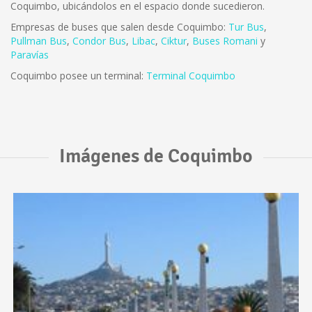
Coquimbo, ubicándolos en el espacio donde sucedieron.
Empresas de buses que salen desde Coquimbo:
Tur Bus
,
Pullman Bus
,
Condor Bus
,
L
ibac
,
Ciktur
,
Buses Romani
y
Paravías
Coquimbo posee un terminal:
Terminal Coquimbo
Imágenes de Coquimbo