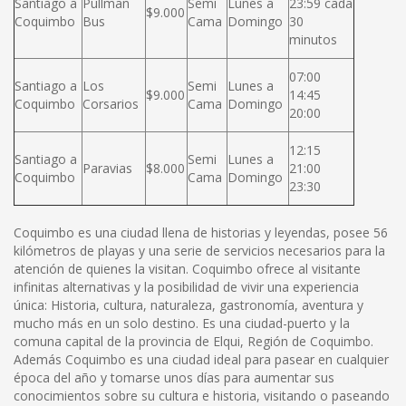
Santiago a
Pullman
Semi
Lunes a
23:59 cada
$9.000
Coquimbo
Bus
Cama
Domingo
30
minutos
07:00
Santiago a
Los
Semi
Lunes a
$9.000
14:45
Coquimbo
Corsarios
Cama
Domingo
20:00
12:15
Santiago a
Semi
Lunes a
Paravias
$8.000
21:00
Coquimbo
Cama
Domingo
23:30
Coquimbo es una ciudad llena de historias y leyendas, posee 56
kilómetros de playas y una serie de servicios necesarios para la
atención de quienes la visitan. Coquimbo ofrece al visitante
infinitas alternativas y la posibilidad de vivir una experiencia
única: Historia, cultura, naturaleza, gastronomía, aventura y
mucho más en un solo destino. Es una ciudad-puerto y la
comuna capital de la provincia de Elqui, Región de Coquimbo.
Además Coquimbo es una ciudad ideal para pasear en cualquier
época del año y tomarse unos días para aumentar sus
conocimientos sobre su cultura e historia, visitando o paseando