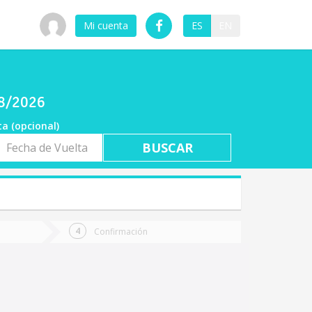
Mi cuenta
ES
EN
08/2026
ta (opcional)
a
ta
Confirmación