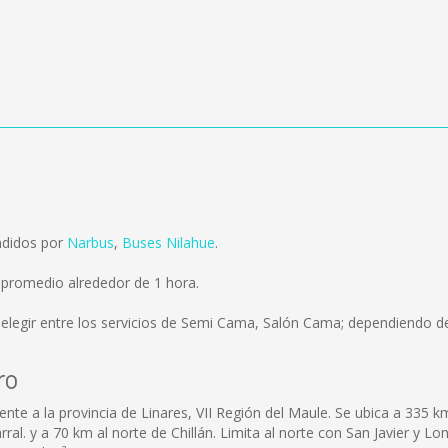
ndidos por
Narbus
,
Buses Nilahue
.
 promedio alrededor de 1 hora.
elegir entre los servicios de Semi Cama, Salón Cama; dependiendo del
ro
te a la provincia de Linares, VII Región del Maule. Se ubica a 335 km
arral. y a 70 km al norte de Chillán. Limita al norte con San Javier y L