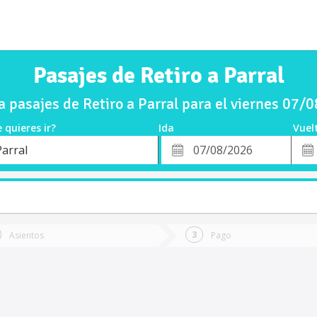
Pasajes de Retiro a Parral
 pasajes de Retiro a Parral para el viernes 07/
 quieres ir?
Ida
Vuel
*
Fech
Parral
o
Fecha
de
de
Vuel
Ida
Asientos
Pago