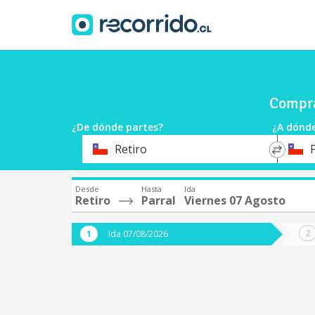
Compra
¿De dónde partes?
¿A dónde
*
*
Retiro
Origen
Destin
Desde
Hasta
Ida
Retiro
Parral
Viernes 07 Agosto
Ida 07/08/2026