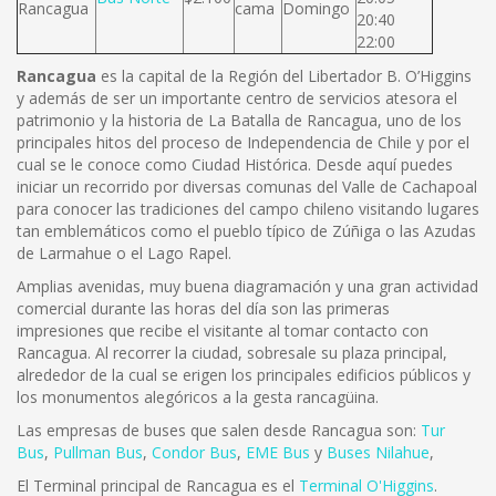
Rancagua
cama
Domingo
20:40
22:00
Rancagua
es la capital de la Región del Libertador B. O’Higgins
y además de ser un importante centro de servicios atesora el
patrimonio y la historia de La Batalla de Rancagua, uno de los
principales hitos del proceso de Independencia de Chile y por el
cual se le conoce como Ciudad Histórica. Desde aquí puedes
iniciar un recorrido por diversas comunas del Valle de Cachapoal
para conocer las tradiciones del campo chileno visitando lugares
tan emblemáticos como el pueblo típico de Zúñiga o las Azudas
de Larmahue o el Lago Rapel.
Amplias avenidas, muy buena diagramación y una gran actividad
comercial durante las horas del día son las primeras
impresiones que recibe el visitante al tomar contacto con
Rancagua. Al recorrer la ciudad, sobresale su plaza principal,
alrededor de la cual se erigen los principales edificios públicos y
los monumentos alegóricos a la gesta rancagüina.
Las empresas de buses que salen desde Rancagua son:
Tur
Bus
,
Pullman Bus
,
Condor Bus
,
EME Bus
y
Buses Nilahue
,
El Terminal principal de Rancagua es el
Terminal O'Higgins
.