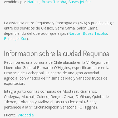
vendidos por
Narbus
,
Buses Tacoha
,
Buses Jet Sur
.
La distancia entre Requinoa y Rancagua es
(N/A)
y puedes elegir
entre los servicios de Clásico, Semi Cama, Salón Cama;
dependiendo del operador que elijas (
Narbus
,
Buses Tacoha
,
Buses Jet Sur
).
Información sobre la ciudad Requinoa
Requínoa es una comuna de Chile ubicada en la VI Región del
Libertador General Bernardo O'Higgins, específicamente en la
Provincia de Cachapoal. Es centro de una gran actividad
agrícola, con viñedos de finísima calidad y variados frutos de
exportación.
Integra junto con las comunas de Mostazal, Graneros,
Codegua, Machalí, Coínco, Rengo, Olivar, Doñihue, Quinta de
Tilcoco, Coltauco y Malloa el Distrito Electoral N° 33 y
pertenece a la 9ª Circunscripción Senatorial (O'Higgins).
Fuente:
Wikipedia