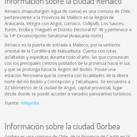
Información sobre la ciudad Renaico
Renaico (mapudungún: Agua de cueva) es una comuna de Chile,
perteneciente a la Provincia de Malleco en la Región de
Araucanía. Integra con Angol, Lumaco, Collipulli, Los Sauces,
Purén, Ercilla y Traiguén el Distrito Electoral N° 48 y pertenece a
la 14ª Circunscripción Senatorial (Araucanía norte).
Renaico es la puerta de entrada a Malleco, por la vertiente
oriental de la Cordillera de Nahuelbuta. Cuenta con rutas
asfaltadas y expeditas durante todo el año, las que comunican
con los principales centros poblados de la provincia hacia el sur,
y que se prolonga hacia la Región del Biobío. Posee una
estación ferroviaria que la conecta con localidades de la ribera
norte del río Biobío y Concepción y Talcahuano. Se encuentra a
22 kilómetros de la ciudad de Angol, capital provincial, lugar
desde donde se puede acceder a variados panoramas turísticos.
Fuente:
Wikipedia
Información sobre la ciudad Gorbea
Gorbea es una comuna de Chile, de la Provincia de Cautín en la