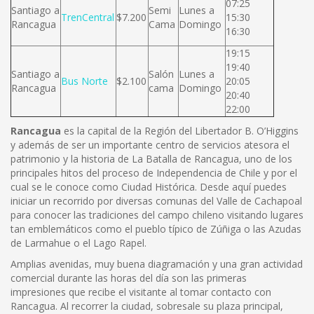
07:25
Santiago a
Semi
Lunes a
TrenCentral
$7.200
15:30
Rancagua
Cama
Domingo
16:30
19:15
19:40
Santiago a
Salón
Lunes a
Bus Norte
$2.100
20:05
Rancagua
cama
Domingo
20:40
22:00
Rancagua
es la capital de la Región del Libertador B. O’Higgins
y además de ser un importante centro de servicios atesora el
patrimonio y la historia de La Batalla de Rancagua, uno de los
principales hitos del proceso de Independencia de Chile y por el
cual se le conoce como Ciudad Histórica. Desde aquí puedes
iniciar un recorrido por diversas comunas del Valle de Cachapoal
para conocer las tradiciones del campo chileno visitando lugares
tan emblemáticos como el pueblo típico de Zúñiga o las Azudas
de Larmahue o el Lago Rapel.
Amplias avenidas, muy buena diagramación y una gran actividad
comercial durante las horas del día son las primeras
impresiones que recibe el visitante al tomar contacto con
Rancagua. Al recorrer la ciudad, sobresale su plaza principal,