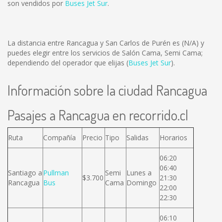
son vendidos por
Buses Jet Sur
.
La distancia entre Rancagua y San Carlos de Purén es
(N/A)
y
puedes elegir entre los servicios de Salón Cama, Semi Cama;
dependiendo del operador que elijas (
Buses Jet Sur
).
Información sobre la ciudad Rancagua
Pasajes a Rancagua en recorrido.cl
Ruta
Compañía
Precio
Tipo
Salidas
Horarios
06:20
06:40
Santiago a
Pullman
Semi
Lunes a
$3.700
21:30
Rancagua
Bus
Cama
Domingo
22:00
22:30
06:10