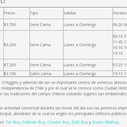
cl
Precio
Tipo
Salidas
Horario
$3.700
Semi Cama
Lunes a Domingo
06:20 0
06:10 0
11:45 1
$3.200
Semi Cama
Lunes a Domingo
16:10 1
19:10
$7.200
Semi Cama
Lunes a Domingo
07:25 1
$2.100
Salón cama
Lunes a Domingo
19:15 1
B. O’Higgins y además de ser un importante centro de servicios atesora 
 Independencia de Chile y por el cual se le conoce como Ciudad Histó
r las tradiciones del campo chileno visitando lugares tan emblemátic
actividad comercial durante las horas del día son las primeras impre
incipal, alrededor de la cual se erigen los principales edificios públi
on:
Tur Bus
,
Pullman Bus
,
Condor Bus
,
EME Bus
y
Buses Nilahue
,