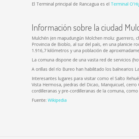
El Terminal principal de Rancagua es el
Terminal O'Hi
Información sobre la ciudad Mu
Mulchén (en mapudungún Molchen molu: guerrero, che:
Provincia de Biobío, al sur del país, en una planicie 
1.916,7 kilómetros y una población de aproximadamen
La comuna dispone de una vasta red de servicios (hote
A orillas del río Bureo han habilitado los balnearios
Interesantes lugares para visitar como el Salto Rehué
Vista Hermosa, piedras del Dicao, Manquicuel, cerro
cordilleranas y pre-cordilleranas de la comuna, como
Fuente:
Wikipedia