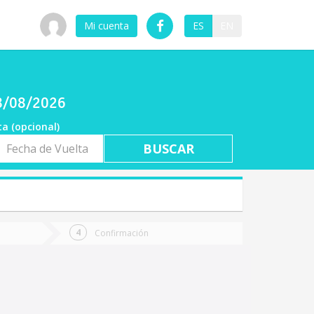
Mi cuenta
ES
EN
08/08/2026
ta (opcional)
a
ta
Confirmación