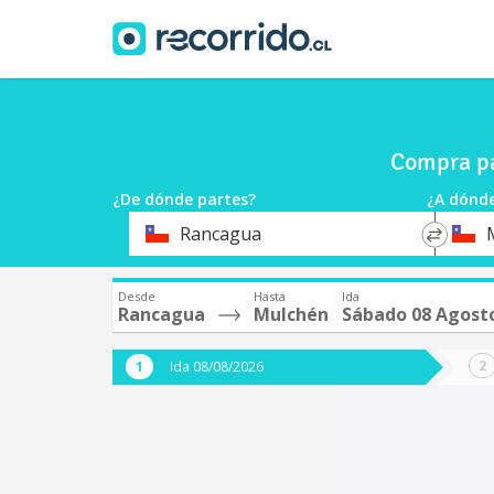
Compra pa
¿De dónde partes?
¿A dónde
*
*
Rancagua
Origen
Destin
Desde
Hasta
Ida
Rancagua
Mulchén
Sábado 08 Agost
Ida 08/08/2026