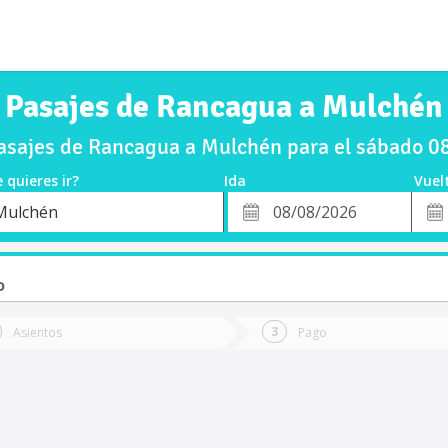
Pasajes de Rancagua a Mulchén
sajes de Rancagua a Mulchén para el sábado 
 quieres ir?
Ida
Vuel
*
Fech
Mulchén
o
Fecha
de
de
Vuel
Ida
o
Asientos
Pago