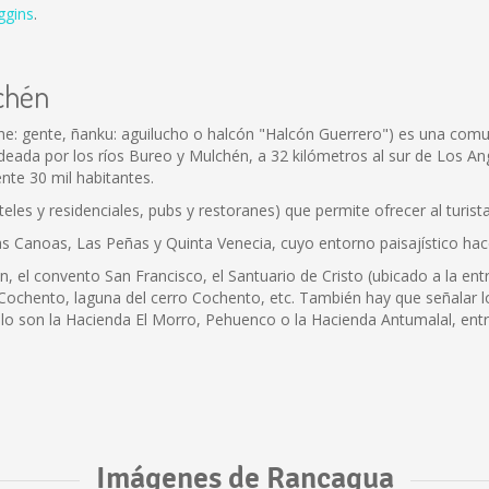
ggins
.
lchén
 gente, ñanku: aguilucho o halcón "Halcón Guerrero") es una comuna
rodeada por los ríos Bureo y Mulchén, a 32 kilómetros al sur de Los Ang
te 30 mil habitantes.
les y residenciales, pubs y restoranes) que permite ofrecer al turista
 Las Canoas, Las Peñas y Quinta Venecia, cuyo entorno paisajístico hac
n, el convento San Francisco, el Santuario de Cristo (ubicado a la ent
 Cochento, laguna del cerro Cochento, etc. También hay que señalar l
 lo son la Hacienda El Morro, Pehuenco o la Hacienda Antumalal, entr
Imágenes de Rancagua