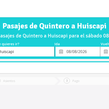
Pasajes de Quintero a Huiscapi
asajes de Quintero a Huiscapi para el sábado 0
 quieres ir?
Ida
Vuel
*
Fech
Huiscapi
o
Fecha
de
de
Vuel
Ida
Asientos
Pago