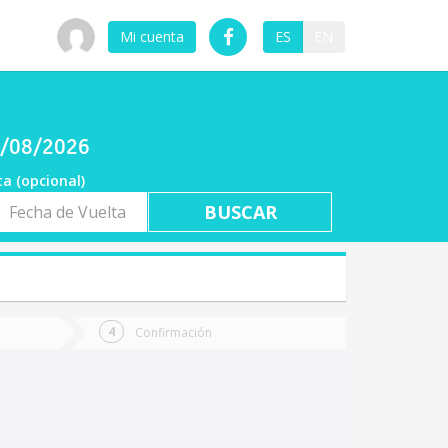
Mi cuenta
ES
EN
8/08/2026
ta (opcional)
a
ta
Confirmación