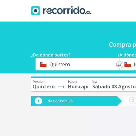
Compra p
¿De dónde partes?
¿A dónde
*
*
Quintero
Origen
Destin
Desde
Hasta
Ida
Quintero
Huiscapi
Sábado 08 Agosto
Ida 08/08/2026